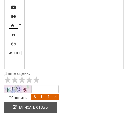






[BBCODE]
Дайте оценку:
Обновить
НАПИСАТЬ ОТЗЫВ