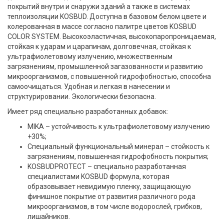
покрытий внутри и снаружи зданий а также в системах
теплоизоляции KOSBUD. Доступна в базовом белом цвете и
колерованная в массе согласно палитре цветов KOSBUD
СOLOR SYSTEM. Высокоэластичная, высокопаропроницаемая,
стойкая к ударам и царапинам, долговечная, стойкая к
ультрафиолетовому излучению, множественным
загрязнениям, промышленной загазованности и развитию
микроорганизмов, с повышенной гидрофобностью, способна
самоочищаться. Удобная и легкая в нанесении и
структурировании. Экологически безопасна.
Имеет ряд специально разработанных добавок:
MIKA – устойчивость к ультрафиолетовому излучению
+30%;
Специальный функциональный минерал – стойкость к
загрязнениям, повышенная гидрофобность покрытия;
KOSBUDPROTECT – специально разработанная
специалистами KOSBUD формула, которая
образовывает невидимую пленку, защищающую
финишное покрытие от развития различного рода
микроорганизмов, в том числе водорослей, грибков,
лишайников.