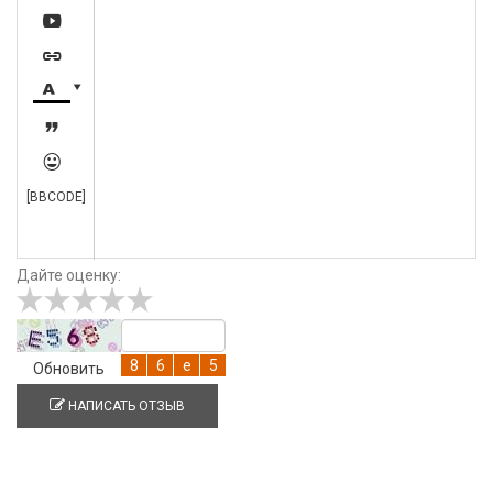






[BBCODE]
Дайте оценку:
Обновить
НАПИСАТЬ ОТЗЫВ