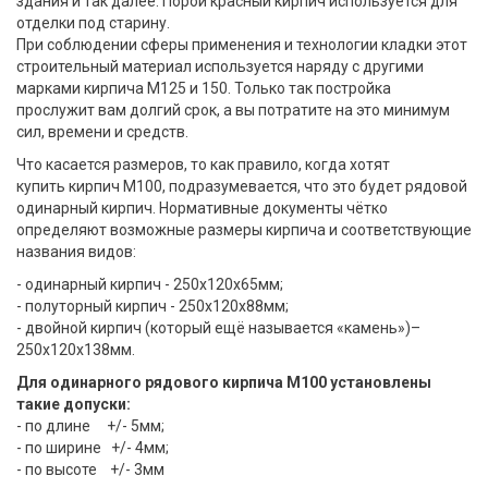
здания и так далее. Порой красный кирпич используется для
отделки под старину.
При соблюдении сферы применения и технологии кладки этот
строительный материал используется наряду с другими
марками кирпича М125 и 150. Только так постройка
прослужит вам долгий срок, а вы потратите на это минимум
сил, времени и средств.
Что касается размеров, то как правило, когда хотят
купить кирпич М100, подразумевается, что это будет рядовой
одинарный кирпич. Нормативные документы чётко
определяют возможные размеры кирпича и соответствующие
названия видов:
- одинарный кирпич - 250х120х65мм;
- полуторный кирпич - 250х120х88мм;
- двойной кирпич (который ещё называется «камень»)–
250х120х138мм.
Для одинарного рядового кирпича М100 установлены
такие допуски:
- по длине +/- 5мм;
- по ширине +/- 4мм;
- по высоте +/- 3мм