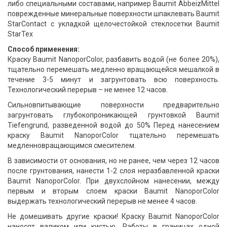
либо специальными составами, например Baumit AbbeizMittel
поврежденные минеральные поверхности шпаклевать Baumit
StarContact с укладкой щелочестойкой стеклосетки Baumit
StarTex
Способ применения:
Краску Baumit NanoporColor, разбавить водой (не более 20%),
тщательно перемешать медленно вращающейся мешалкой в
течение 3-5 минут и загрунтовать всю поверхность.
Технологический перерыв – не менее 12 часов.
Сильновпитывающие поверхности предварительно
загрунтовать глубокопроникающей грунтовкой Baumit
Tiefengrund, разведенной водой до 50% Перед нанесением
краску Baumit NanoporColor тщательно перемешать
медленновращающимся смесителем.
В зависимости от основания, но не ранее, чем через 12 часов
после грунтования, нанести 1-2 слоя неразбавленной краски
Baumit NanoporColor. При двухслойном нанесении, между
первым и вторым слоем краски Baumit NanoporColor
выдержать технологический перерыв не менее 4 часов.
Не домешивать другие краски! Краску Baumit NanoporColor
наносят валиком или кистью. Работы в границах одной