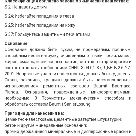
Классификация согласно закона о химических веществах:
S 2: Не давать детям
S 24: Избегайте попадания в глаза
S 25: Избегайте попадания на кожу
S 37: Пользуйтесь защитными перчатками
Основание:
Основание должно быть сухим, не промерзлым, прочным,
способным нести нагрузку, очищенным от пыли, грязи, масел,
жиров, смазок, несвязанных частиц, остатков старой краски и
соответствовать требованиям СНИП 3.04.01-87, ДБН В.2.6-22-
2001. Непрочные участки поверхности должны быть удалены.
Сколы, раковины, трещины должны быть восстановлены с
использованием ремонтных составов Baumit Baumacol
Planea. Основания, поврежденные микроорганизмами,
необходимо 0 Tcочистить механическим способом и
обработать составом Baumit SanierLosung.
Пригодна для нанесения на:
цементно-известковые, цементные затертые штукатурки;
бетон и другие минеральные основания;
прочно держащиеся минеральные и дисперсионные краски и