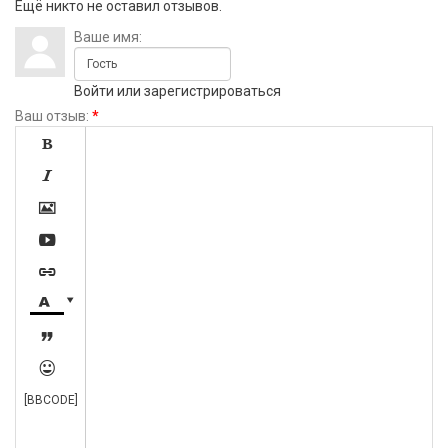
Ещё никто не оставил отзывов.
Ваше имя:
Войти
или
зарегистрироваться
Ваш отзыв:
*









[BBCODE]