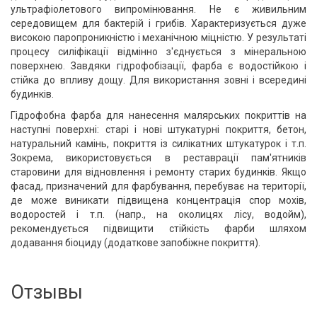
ультрафіолетового випромінювання. Не є живильним
середовищем для бактерій і грибів. Характеризується дуже
високою паропроникністю і механічною міцністю. У результаті
процесу силіфікації відмінно з'єднується з мінеральною
поверхнею. Завдяки гідрофобізації, фарба є водостійкою і
стійка до впливу дощу. Для використання зовні і всередині
будинків.
Гідрофобна фарба для нанесення малярських покриттів на
наступні поверхні: старі і нові штукатурні покриття, бетон,
натуральний камінь, покриття із силікатних штукатурок і т.п.
Зокрема, використовується в реставрації пам'ятників
старовини для відновлення і ремонту старих будинків. Якщо
фасад, призначений для фарбування, перебуває на території,
де може виникати підвищена концентрація спор мохів,
водоростей і т.п. (напр., на околицях лісу, водойм),
рекомендується підвищити стійкість фарби шляхом
додавання біоциду (додаткове запобіжне покриття).
Отзывы