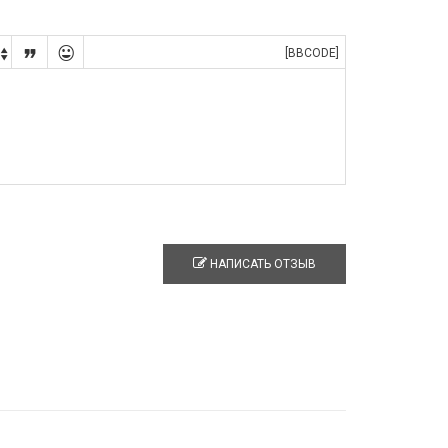


[BBCODE]

НАПИСАТЬ ОТЗЫВ