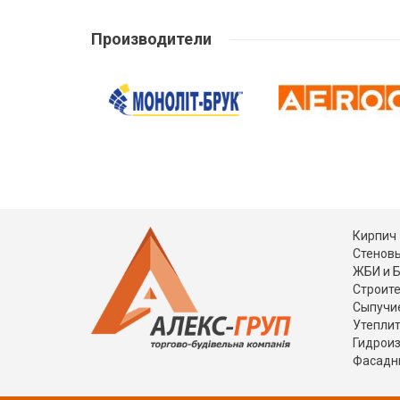
Производители
Кирпич
Стеновы
ЖБИ и 
Строит
Сыпучи
Утепли
Гидрои
Фасадн