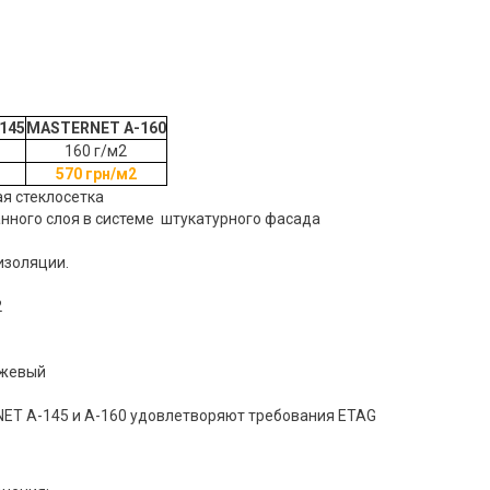
145
MASTERNET A-160
160 г/м2
570 грн/м2
я стеклосетка
нного слоя в системе штукатурного фасада
изоляции.
2
нжевый
ET A-145 и A-160 удовлетворяют требования ETAG