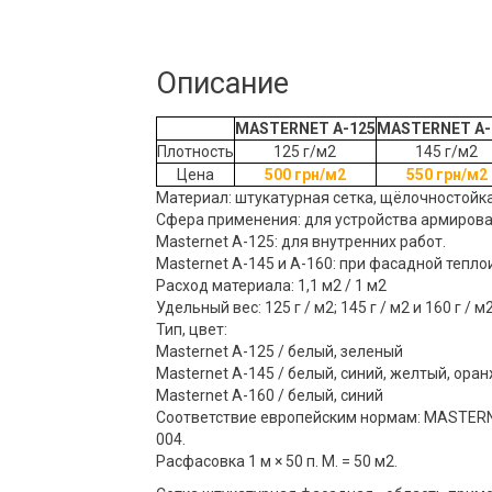
Описание
MASTERNET A-125
MASTERNET A-
Плотность
125 г/м2
145 г/м2
Цена
500 грн/м2
550 грн/м2
Материал: штукатурная сетка, щёлочностойка
Сфера применения: для устройства армирова
Masternet A-125: для внутренних работ.
Masternet A-145 и A-160: при фасадной тепло
Расход материала: 1,1 м2 / 1 м2
Удельный вес: 125 г / м2; 145 г / м2 и 160 г / м
Тип, цвет:
Masternet A-125 / белый, зеленый
Masternet A-145 / белый, синий, желтый, ора
Masternet A-160 / белый, синий
Соответствие европейским нормам: MASTERN
004.
Расфасовка 1 м × 50 п. М. = 50 м2.