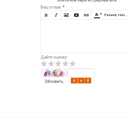
Ваш отзыв:
*







Размер текста
Дайте оценку:
Обновить