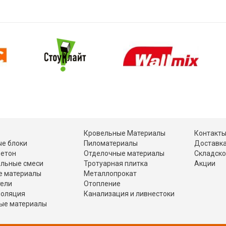
Кровельные Материалы
Контакт
е блоки
Пиломатериалы
Доставка
Бетон
Отделочные материалы
Складско
ельные смеси
Тротуарная плитка
Акции
е материалы
Металлопрокат
тели
Отопление
золяция
Канализация и ливнестоки
ые материалы