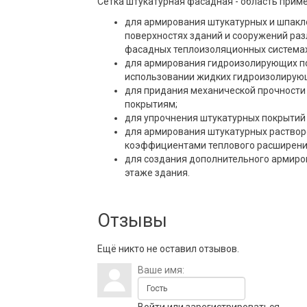
Сетка штукатурная фасадная - область прим
для армирования штукатурных и шпакл
поверхностях зданий и сооружений раз
фасадных теплоизоляционных системах
для армирования гидроизолирующих по
использовании жидких гидроизолирующ
для придания механической прочност
покрытиям;
для упрочнения штукатурных покрытий 
для армирования штукатурных раствор
коэффициентами теплового расширени
для создания дополнительного армиров
этаже здания.
Отзывы
Ещё никто не оставил отзывов.
Ваше имя:
Войти
или
зарегистрироваться