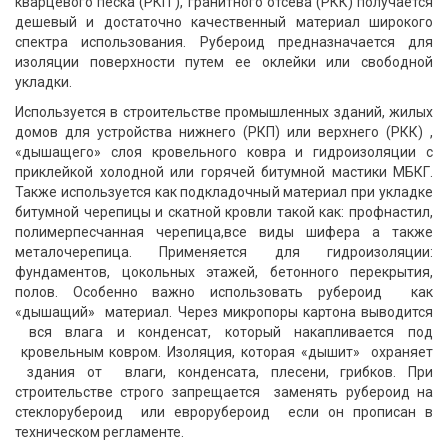
кварцевого песка (РКП ), гранитного отсева (РКК) получается
дешевый и достаточно качественный материал широкого
спектра использования. Рубероид предназначается для
изоляции поверхности путем ее оклейки или свободной
укладки.
Используется в строительстве промышленных зданий, жилых
домов для устройства нижнего (РКП) или верхнего (РКК) ,
«дышащего» слоя кровельного ковра и гидроизоляции с
приклейкой холодной или горячей битумной мастики МБКГ.
Также используется как подкладочный материал при укладке
битумной черепицы и скатной кровли такой как: профнастил,
полимерпесчанная черепица,все виды шифера а также
металочерепица. Применяется для гидроизоляции:
фундаментов, цокольных этажей, бетонного перекрытия,
полов. Особенно важно использовать рубероид как
«дышащий» материал. Через микропоры картона выводится
вся влага и конденсат, который накапливается под
кровельным ковром. Изоляция, которая «дышит» охраняет
здания от влаги, конденсата, плесени, грибков. При
строительстве строго запрещается заменять рубероид на
стеклорубероид или еврорубероид если он прописан в
техническом регламенте.