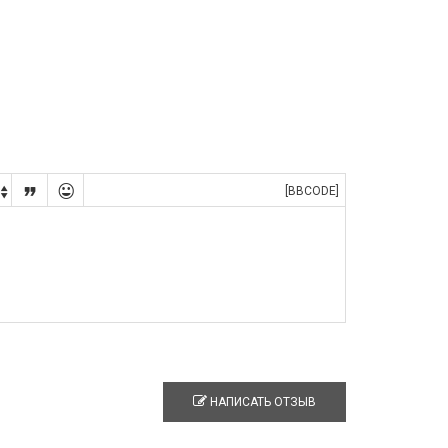


[BBCODE]

НАПИСАТЬ ОТЗЫВ