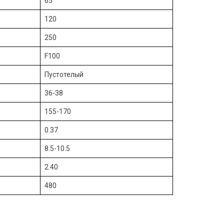
65
120
250
F100
Пустотелый
36-38
155-170
0.37
8.5-10.5
2.40
480