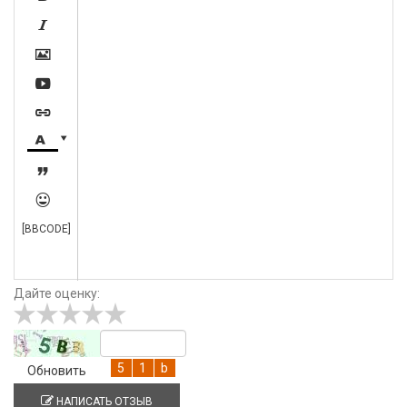








[BBCODE]
Дайте оценку:
Обновить
НАПИСАТЬ ОТЗЫВ