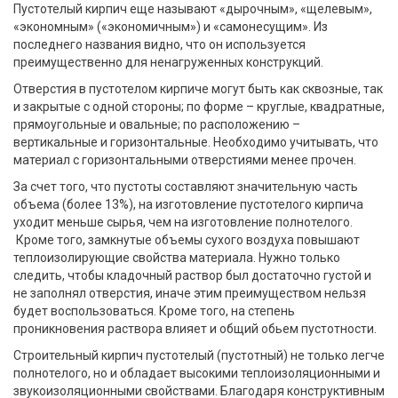
Пустотелый кирпич еще называют «дырочным», «щелевым»,
«экономным» («экономичным») и «самонесущим». Из
последнего названия видно, что он используется
преимущественно для ненагруженных конструкций.
Отверстия в пустотелом кирпиче могут быть как сквозные, так
и закрытые с одной стороны; по форме – круглые, квадратные,
прямоугольные и овальные; по расположению –
вертикальные и горизонтальные. Необходимо учитывать, что
материал с горизонтальными отверстиями менее прочен.
За счет того, что пустоты составляют значительную часть
объема (более 13%), на изготовление пустотелого кирпича
уходит меньше сырья, чем на изготовление полнотелого.
Кроме того, замкнутые объемы сухого воздуха повышают
теплоизолирующие свойства материала. Нужно только
следить, чтобы кладочный раствор был достаточно густой и
не заполнял отверстия, иначе этим преимуществом нельзя
будет воспользоваться. Кроме того, на степень
проникновения раствора влияет и общий обьем пустотности.
Строительный кирпич пустотелый (пустотный) не только легче
полнотелого, но и обладает высокими теплоизоляционными и
звукоизоляционными свойствами. Благодаря конструктивным