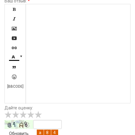
Ваш отзыв:
*









[BBCODE]
Дайте оценку:
Обновить