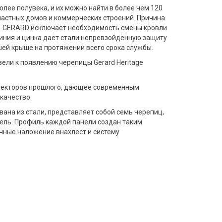
лее полувека, и их можно найти в более чем 120
частных домов и коммерческих строений. Причина
и. GERARD исключает необходимость смены кровли
миния и цинка даёт стали непревзойдённую защиту
шей крыше на протяжении всего срока службы.
вели к появлению черепицы Gerard Heritage
итекторов прошлого, дающее современным
 качество.
вана из стали, представляет собой семь черепиц,
ель. Профиль каждой панели создан таким
чные наложение внахлест и систему