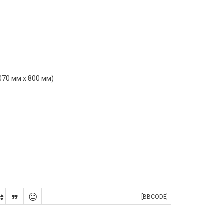
070 мм х 800 мм)


[BBCODE]
