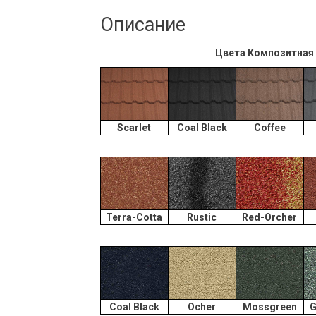
Описание
Цвета Композитная ч
Scarlet
Coal Black
Coffee
Terra-Cotta
Rustic
Red-Orcher
Coal Black
Ocher
Mossgreen
G