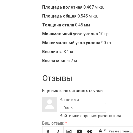
Площадь полезная
0.467 м.кв.
Площадь общая
0.545 м.кв.
Толщина стали
0.45 мм
Минимальный угол уклона
10 гр.
Максимальный угол уклона
90 гр.
Вес листа
3.1 кг
Вес на м.кв.
6.7 кг
Отзывы
Ещё никто не оставил отзывов.
Ваше имя:
Войти
или
зарегистрироваться
Ваш отзыв:
*







Размер текста