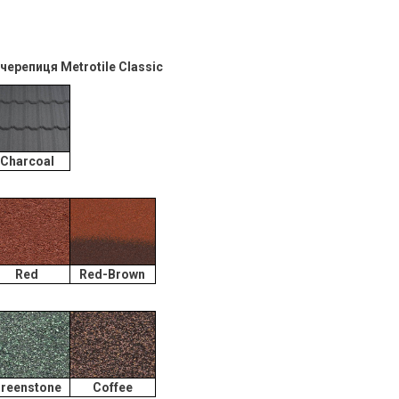
ерепиця Metrotile Classic
Charcoal
Red
Red-Brown
reenstone
Coffee