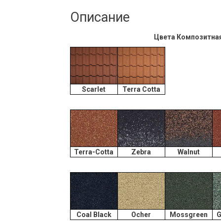
Описание
Цвета Композитная 
Scarlet
Terra Cotta
Terra-Cotta
Zebra
Walnut
Coal Black
Ocher
Mossgreen
G