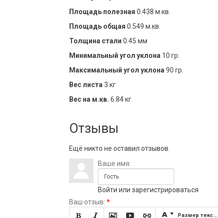
Площадь полезная
0.438 м.кв.
Площадь общая
0.549 м.кв.
Толщина стали
0.45 мм
Минимальный угол уклона
10 гр.
Максимальный угол уклона
90 гр.
Вес листа
3 кг
Вес на м.кв.
6.84 кг
Отзывы
Ещё никто не оставил отзывов.
Ваше имя:
Войти
или
зарегистрироваться
Ваш отзыв:
*







Размер текста