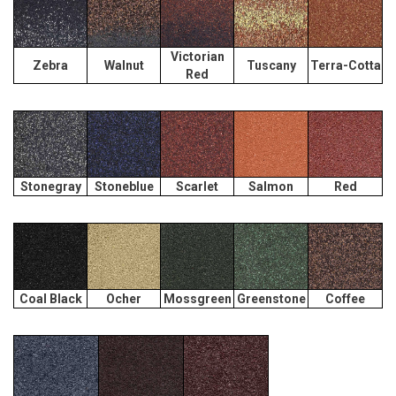
Victorian
Zebra
Walnut
Tuscany
Terra-Cotta
Red
Stonegray
Stoneblue
Scarlet
Salmon
Red
Coal Black
Ocher
Mossgreen
Greenstone
Coffee