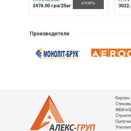
УПИТЬ
КУПИТЬ
2476.00 грн/25кг
3022.
Производители
Кирпич
Стеновы
ЖБИ и 
Строит
Сыпучи
Утепли