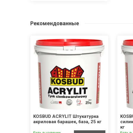
Рекомендованные
100
KOSBUD ACRYLIT Штукатурка
KOSB
акриловая барашек, база, 25 кг
силик
кг
Есть в наличии
Есть в