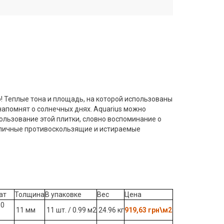
о! Теплые тона и площадь, на которой использованы
напомнят о солнечных днях. Aquarius можно
ользование этой плитки, словно воспоминание о
отличные противоскользящие и истираемые
ат
Толщина
В упаковке
Вес
Цена
30
11 мм
11 шт. / 0.99 м2
24.96 кг
919,63 грн\м2