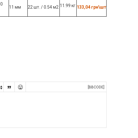
30
11.99 кг
11 мм
22 шт. / 0.54 м2
133,04 грн\шт


[BBCODE]
