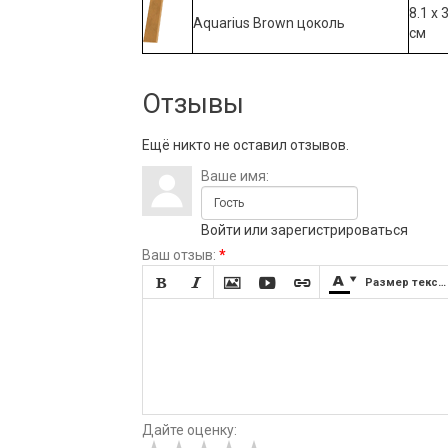
8.1 х 
Aquarius Brown цоколь
см
Отзывы
Ещё никто не оставил отзывов.
Ваше имя:
Войти
или
зарегистрироваться
Ваш отзыв:
*







Размер текста
Дайте оценку: