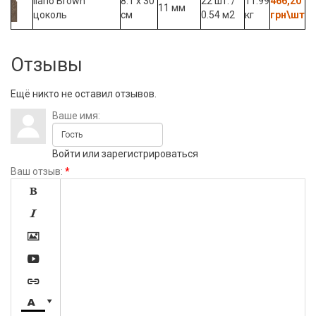
Ilario Brown
8.1 x 30
22 шт. /
11.99
466,20
11 мм
цоколь
см
0.54 м2
кг
грн\шт
Отзывы
Ещё никто не оставил отзывов.
Ваше имя:
Войти
или
зарегистрироваться
Ваш отзыв:
*






