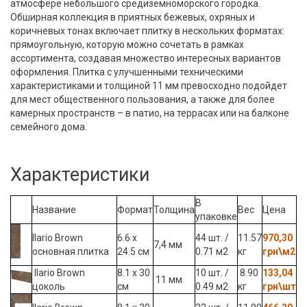
атмосфере небольшого средиземноморского городка.
Обширная коллекция в приятных бежевых, охряных и
коричневых тонах включает плитку в нескольких форматах:
прямоугольную, которую можно сочетать в рамках
ассортимента, создавая множество интересных вариантов
оформления. Плитка с улучшенными техническими
характеристиками и толщиной 11 мм превосходно подойдет
для мест общественного пользования, а также для более
камерных пространств – в патио, на террасах или на балконе
семейного дома.
Характеристики
В
Название
Формат
Толщина
Вес
Цена
упаковке
Ilario Brown
6.6 x
44 шт. /
11.57
970,30
7,4 мм
основная плитка
24.5 см
0.71 м2
кг
грн\м2
Ilario Brown
8.1 x 30
10 шт. /
8.90
133,04
11 мм
цоколь
см
0.49 м2
кг
грн\шт