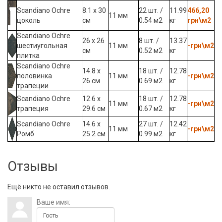
Scandiano Ochre
8.1 x 30
22 шт. /
11.99
466,20
11 мм
цоколь
см
0.54 м2
кг
грн\м2
Scandiano Ochre
26 х 26
8 шт. /
13.37
шестиугольная
11 мм
-грн\м2
см
0.52 м2
кг
плитка
Scandiano Ochre
14.8 х
18 шт. /
12.78
половинка
11 мм
-грн\м2
26 см
0.69 м2
кг
трапеции
Scandiano Ochre
12.6 х
18 шт. /
12.78
11 мм
-грн\м2
трапеция
29.6 см
0.67 м2
кг
Scandiano Ochre
14.6 х
27 шт. /
12.42
11 мм
-грн\м2
Ромб
25.2 см
0.99 м2
кг
Отзывы
Ещё никто не оставил отзывов.
Ваше имя: