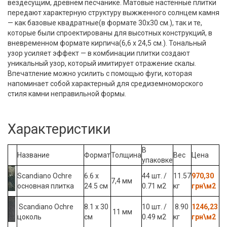
вездесущим, древнем песчанике. Матовые настенные плитки
передают характерную структуру выжженного солнцем камня
— как базовые квадратные(в формате 30х30 см.), так и те,
которые были спроектированы для высотных конструкций, в
вневременном формате кирпича(6,6 х 24,5 см.). Тональный
узор усиляет эффект — в комбинации плитки создают
уникальный узор, который имитирует отражение скалы.
Впечатление можно усилить с помощью фуги, которая
напоминает собой характерный для средиземноморского
стиля камни неправильной формы.
Характеристики
В
Название
Формат
Толщина
Вес
Цена
упаковке
Scandiano Ochre
6.6 x
44 шт. /
11.57
970,30
7,4 мм
основная плитка
24.5 см
0.71 м2
кг
грн\м2
Scandiano Ochre
8.1 x 30
10 шт. /
8.90
1246,23
11 мм
цоколь
см
0.49 м2
кг
грн\м2