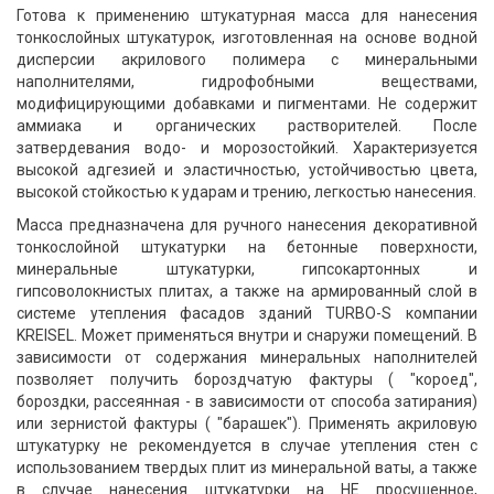
Готова к применению штукатурная масса для нанесения
тонкослойных штукатурок, изготовленная на основе водной
дисперсии акрилового полимера с минеральными
наполнителями, гидрофобными веществами,
модифицирующими добавками и пигментами. Не содержит
аммиака и органических растворителей. После
затвердевания водо- и морозостойкий. Характеризуется
высокой адгезией и эластичностью, устойчивостью цвета,
высокой стойкостью к ударам и трению, легкостью нанесения.
Масса предназначена для ручного нанесения
декоративной
тонкослойной штукатурки
на бетонные поверхности,
минеральные штукатурки, гипсокартонных и
гипсоволокнистых плитах, а также на армированный слой в
системе утепления фасадов зданий TURBO-S компании
KREISEL. Может применяться внутри и снаружи помещений. В
зависимости от содержания минеральных наполнителей
позволяет получить бороздчатую фактуры ( "короед",
бороздки, рассеянная - в зависимости от способа затирания)
или зернистой фактуры ( "барашек"). Применять акриловую
штукатурку не рекомендуется в случае утепления стен с
использованием твердых плит из минеральной ваты, а также
в случае нанесения штукатурки на НЕ просушенное,