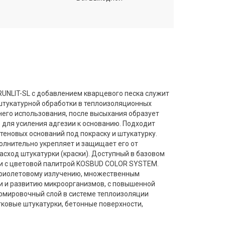
UNLIT-SL с добавлением кварцевого песка служит
 штукатурной обработки в теплоизоляционных
него использования, после высыхания образует
для усиления адгезии к основанию. Подходит
теновых оснований под покраску и штукатурку.
олнительно укрепляет и защищает его от
асход штукатурки (краски). Доступный в базовом
вии с цветовой палитрой KOSBUD СOLOR SYSTEM.
афиолетовому излучению, множественным
и и развитию микроорганизмов, с повышенной
рмировочный слой в системе теплоизоляции
ковые штукатурки, бетонные поверхности,