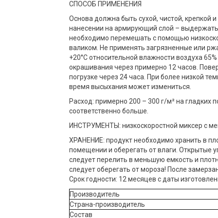
СПОСОБ ПРИМЕНЕНИЯ
Основа должна быть сухой, чистой, крепкой
нанесении на армирующий слой – выдержать 
необходимо перемешать с помощью низкоскор
валиком. Не применять загрязненные или рж
+20°С относительной влажности воздуха 65%
окрашивания через примерно 12 часов. Повер
погрузке через 24 часа. При более низкой те
время высыхания может измениться.
Расход: примерно 200 – 300 г/м² на гладких 
соответственно больше.
ИНСТРУМЕНТЫ: низкоскоростной миксер с меш
ХРАНЕНИЕ: продукт необходимо хранить в пл
помещении и оберегать от влаги. Открытые у
следует перелить в меньшую емкость и плотн
следует оберегать от мороза! После замерз
Срок годности: 12 месяцев с даты изготовлен
Производитель
Страна-производитель
Состав