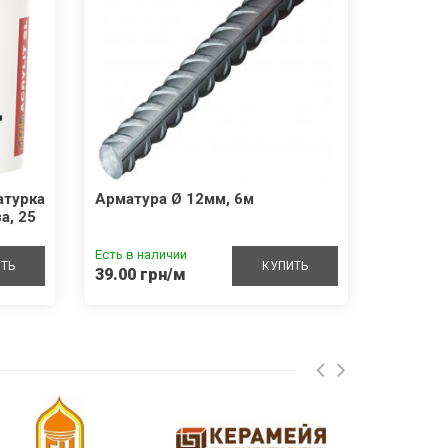
атурка
Арматура Ø 12мм, 6м
Керамич
а, 25
2НФ м-
Есть в наличии
Нет в на
ТЬ
КУПИТЬ
39.00 грн/м
по запр