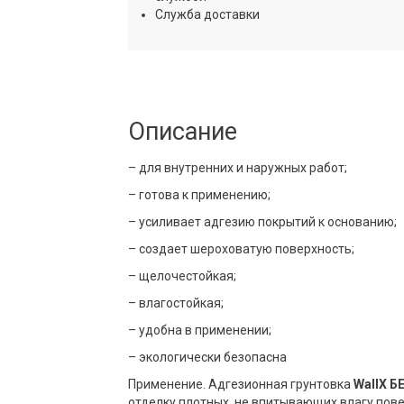
Служба доставки
Описание
– для внутренних и наружных работ;
– готова к применению;
– усиливает адгезию покрытий к основанию;
– создает шероховатую поверхность;
– щелочестойкая;
– влагостойкая;
– удобна в применении;
– экологически безопасна
Применение. Адгезионная грунтовка
WallX 
отделку плотных, не впитывающих влагу пове