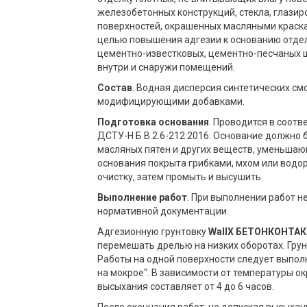
железобетонных конструкций, стекла, глазир
поверхностей, окрашенных масляными краска
целью повышения адгезии к основанию отдел
цементно-известковых, цементно-песчаных шт
внутри и снаружи помещений.
Состав
. Водная дисперсия синтетических с
модифицирующими добавками.
Подготовка основания
. Проводится в соотв
ДСТУ-Н Б В.2.6-212:2016. Основание должно 
масляных пятен и других веществ, уменьшаю
основания покрыта грибками, мхом или водо
очистку, затем промыть и высушить.
Выполнение работ
. При выполнении работ 
нормативной документации.
Адгезионную грунтовку
WallX БЕТОНКОНТАК
перемешать дрелью на низких оборотах. Грун
Работы на одной поверхности следует выпол
на мокрое". В зависимости от температуры 
высыхания составляет от 4 до 6 часов.
После окончания работ, не допуская высыха