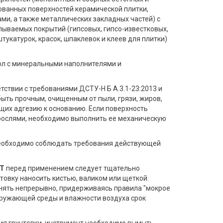
ованных поверхностей керамической плитки,
ми, а также металлических закладных частей) с
ываемых покрытий (гипсовых, гипсо-известковых,
укатурок, красок, шпаклевок и клеев для плитки)
мол с минеральными наполнителями и
етствии с требованиями ДСТУ-Н Б А.3.1-23:2013 и
быть прочным, очищенным от пыли, грязи, жиров,
щих адгезию к основанию. Если поверхность
рослями, необходимо выполнить ее механическую
необходимо соблюдать требования действующей
Т
перед применением следует тщательно
товку наносить кистью, валиком или щеткой.
нять непрерывно, придерживаясь правила "мокрое
окружающей среды и влажности воздуха срок
ния грунтовки, инструмент необходимо вымыть