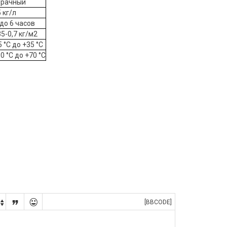
зрачный
5 кг/л
 до 6 часов
35-0,7 кг/м2
5 °C до +35 °С
30 °C до +70 °С


[BBCODE]
