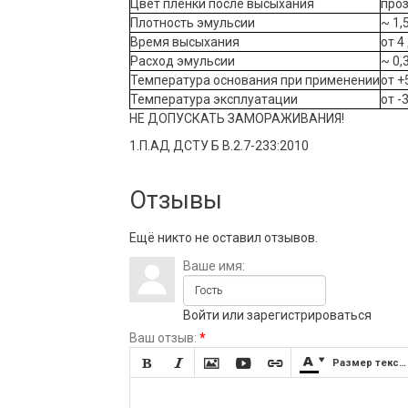
Цвет пленки после высыхания
про
Плотность эмульсии
~ 1,
Время высыхания
от 4
Расход эмульсии
~ 0,
Температура основания при применении
от +
Температура эксплуатации
от -
НЕ ДОПУСКАТЬ ЗАМОРАЖИВАНИЯ!
1.П.АД ДСТУ Б В.2.7-233:2010
Отзывы
Ещё никто не оставил отзывов.
Ваше имя:
Войти
или
зарегистрироваться
Ваш отзыв:
*







Размер текста