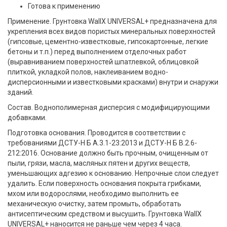
Готова к применению
Применение. Грунтовка WallX UNIVERSAL+ предназначена для
укрепления всех видов пористых минеральных поверхностей
(гипсовые, цементно-известковые, гипсокартонные, легкие
бетоны и т.п.) перед выполнением отделочных работ
(выравниванием поверхностей шпатлевкой, облицовкой
плиткой, укладкой полов, наклеиванием водно-
дисперсионными и известковыми красками) внутри и снаружи
зданий.
Состав. Воднополимерная дисперсия с модифицирующими
добавками.
Подготовка основания. Проводится в соответствии с
требованиями ДСТУ-Н Б А.3.1-23:2013 и ДСТУ-Н Б В.2.6-
212:2016. Основание должно быть прочным, очищенным от
пыли, грязи, масла, масляных пятен и других веществ,
уменьшающих адгезию к основанию. Непрочные слои следует
удалить. Если поверхность основания покрыта грибками,
мхом или водорослями, необходимо выполнить ее
механическую очистку, затем промыть, обработать
антисептическим средством и высушить. Грунтовка WallX
UNIVERSAL+ наносится не раньше чем через 4 часа.