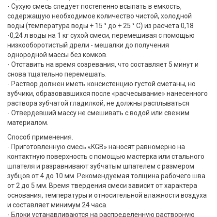
- Сухую смесь следует постепенно всыпать в емкость,
содержащую необходимое количество чистой, холодной
воды (температура воды + 15 ° до + 25 ° С) из расчета 0,18
-0,24 л воды на 1 кг сухой смеси, перемешивая с помощью
низкооборотистый дрели - мешалки до получения
однородной массы без комков.
- Отставить на время созревания, что составляет 5 минут и
снова тщательно перемешать.
- Раствор должен иметь консистенцию густой сметаны, но
зубчики, образовавшихся после «расчесывание» нанесенного
раствора зубчатой ​​гладилкой, не должны расплываться
- Отвердевший массу не смешивать с водой или свежим
материалом.
Способ применения.
- Приготовленную смесь «KGB» наносят равномерно на
контактную поверхность с помощью мастерка или стального
шпателя и разравнивают зубчатым шпателем с размером
зубцов от 4 до 10 мм. Рекомендуемая толщина рабочего шва
от 2 до 5 мм. Время твердения смеси зависит от характера
основания, температуры и относительной влажности воздуха
и составляет минимум 24 часа.
- Блоки устанавливаются на распределенную растворную