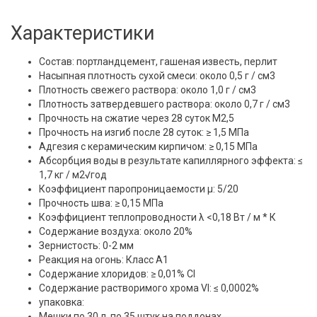
Характеристики
Состав: портландцемент, гашеная известь, перлит
Насыпная плотность сухой смеси: около 0,5 г / см3
Плотность свежего раствора: около 1,0 г / см3
Плотность затвердевшего раствора: около 0,7 г / см3
Прочность на сжатие через 28 суток М2,5
Прочность на изгиб после 28 суток: ≥ 1,5 МПа
Адгезия с керамическим кирпичом: ≥ 0,15 МПа
Абсорбция воды в результате капиллярного эффекта: ≤
1,7 кг / м2√год
Коэффициент паропроницаемости μ: 5/20
Прочность шва: ≥ 0,15 МПа
Коэффициент теплопроводности λ <0,18 Вт / м * К
Содержание воздуха: около 20%
Зернистость: 0-2 мм
Реакция на огонь: Класс А1
Содержание хлоридов: ≥ 0,01% Cl
Содержание растворимого хрома VI: ≤ 0,0002%
упаковка:
Мешки по 30 л, по 35 штук на поддонах