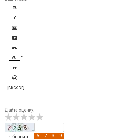









[BBCODE]
Дайте оценку:
Обновить