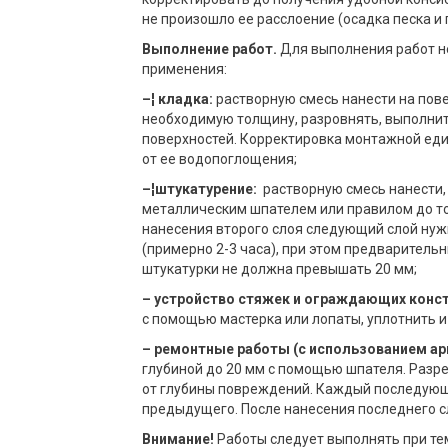
не произошло ее расслоение (осадка песка и
Выполнение работ.
Для выполнения работ 
применения:
–¦ кладка:
растворную смесь нанести на пове
необходимую толщину, разровнять, выполнит
поверхностей. Корректировка монтажной еди
от ее водопоглощения;
–¦штукатурение:
растворную смесь нанести,
металлическим шпателем или правилом до то
нанесения второго слоя следующий слой нуж
(примерно 2-3 часа), при этом предваритель
штукатурки не должна превышать 20 мм;
– устройство стяжек и ограждающих конст
с помощью мастерка или лопаты, уплотнить и
– ремонтные работы (с использованием а
глубиной до 20 мм с помощью шпателя. Разр
от глубины повреждений. Каждый последующи
предыдущего. После нанесения последнего с
Внимание!
Работы следует выполнять при тем