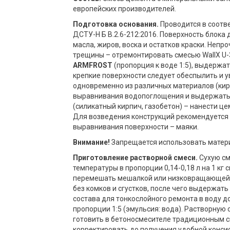
европейских производителей.
Подготовка основания.
Проводится в соотве
ДСТУ-Н Б В.2.6-212:2016. Поверхность блока 
масла, жиров, воска и остатков краски. Непр
трещины – отремонтировать смесью WallX U
ARMFROST
(пропорция к воде 1:5), выдержат
крепкие поверхности следует обеспылить и у
одновременно из различных материалов (кирп
выравнивания водопоглощения и выдержать о
(силикатный кирпич, газобетон) – нанести ц
Для возведения конструкций рекомендуется у
выравнивания поверхности – маяки.
Внимание!
Запрещается использовать матери
Приготовление растворной смеси.
Сухую см
температуры в пропорции 0,14-0,18 л на 1 кг с
перемешать мешалкой или низковращающейс
без комков и сгустков, после чего выдержать
состава для тонкослойного ремонта в воду
пропорции 1:5 (эмульсия: вода). Растворную
готовить в бетоносмесителе традиционным 
корректировать до получения удобной консис