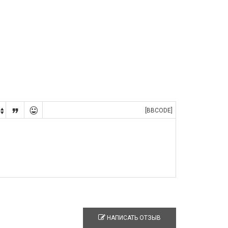


[BBCODE]

НАПИСАТЬ ОТЗЫВ