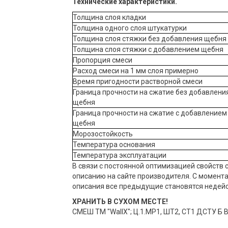
Технические характеристики.
Толщина слоя кладки
Толщина одного слоя штукатурки
Толщина слоя стяжки без добавления щебня
Толщина слоя стяжки с добавлением щебня
Пропорция смеси
Расход смеси на 1 мм слоя примерно
Время пригодности растворной смеси
Граница прочности на сжатие без добавлени
щебня
Граница прочности на сжатие с добавлением
щебня
Морозостойкость
Температура основания
Температура эксплуатации
В связи с постоянной оптимизацией свойств 
описанию на сайте производителя. С момент
описания все предыдущие становятся недей
ХРАНИТЬ В СУХОМ МЕСТЕ!
СМЕШ ТМ "WallX"; Ц.1.МР1, ШТ2, СТ1 ДСТУ Б В