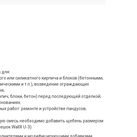
 для:
ого или силикатного кирпича и блоков (бетонными,
ическими и т.п.), возведение ограждающих
ня;
пич, блоки, бетон) перед последующей отделкой;
снованиях.
х работ: ремонте и устройстве пандусов,
ухую смесь необходимо добавить щебень размером
ешок WallX U-3).
полнителями и модифицирующими добавками