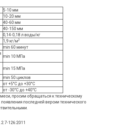
5-10 мм
10-20 мм
40-60 мм
40-150 мм
0,14-0,18 л воды/кг
2
1,9 кг/м
min 60 минут
я
min 10 МПа
min 15 МПа
min 50 циклов
от +5°C до +30°С
от -30°C до +40°С
смеси, просим обращаться к техническому
а появления последней версии технического
ствительными.
.2.7-126:2011