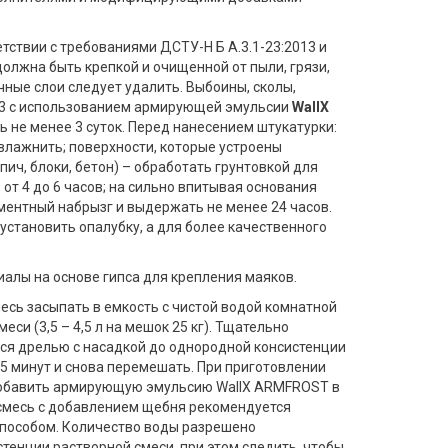
тствии с требованиями ДСТУ-Н Б А.3.1-23:2013 и
должна быть крепкой и очищенной от пыли, грязи,
очные слои следует удалить. Выбоины, сколы,
-3 с использованием армирующей эмульсии
WallX
ь не менее 3 суток. Перед нанесением штукатурки:
влажнить; поверхности, которые устроены
ич, блоки, бетон) – обработать грунтовкой для
т 4 до 6 часов; на сильно впитывая основания
ементный набрызг и выдержать не менее 24 часов.
становить опалубку, а для более качественного
алы на основе гипса для крепления маяков.
есь засыпать в емкость с чистой водой комнатной
меси (3,5 – 4,5 л на мешок 25 кг). Тщательно
я дрелью с насадкой до однородной консистенции
 5 минут и снова перемешать. При приготовлении
 добавить армирующую эмульсию WallX ARMFROST в
 смесь с добавлением щебня рекомендуется
способом. Количество воды разрешено
тенции растворной смеси, при этом следить, чтобы