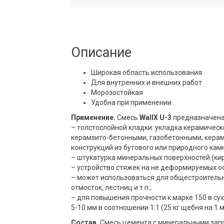
Описание
Широкая область использования
Для внутренних и внешних работ
Морозостойкая
Удобна при применении
Применение.
Смесь
WallX U-3
предназначена
– толстослойной кладки: укладка керамическ
керамзито-бетонными, газобетонными, керам
конструкций из бутового или природного кам
– штукатурка минеральных поверхностей (кир
– устройство стяжек на не деформируемых о
– может использоваться для общестроительны
отмосток, лестниц и т.п.;
– для повышения прочности к марке 150 в с
5-10 мм в соотношении 1:1 (25 кг щебня на 1 м
Состав.
Смесь цемента с минеральными за