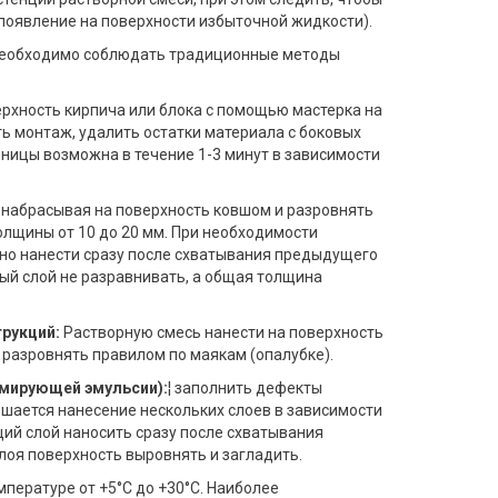
 появление на поверхности избыточной жидкости).
необходимо соблюдать традиционные методы
рхность кирпича или блока с помощью мастерка на
ь монтаж, удалить остатки материала с боковых
ницы возможна в течение 1-3 минут в зависимости
 набрасывая на поверхность ковшом и разровнять
лщины от 10 до 20 мм. При необходимости
но нанести сразу после схватывания предыдущего
ный слой не разравнивать, а общая толщина
рукций:
Растворную смесь нанести на поверхность
 разровнять правилом по маякам (опалубке).
рмирующей эмульсии):
¦ заполнить дефекты
ешается нанесение нескольких слоев в зависимости
й слой наносить сразу после схватывания
лоя поверхность выровнять и загладить.
пературе от +5°C до +30°C. Наиболее