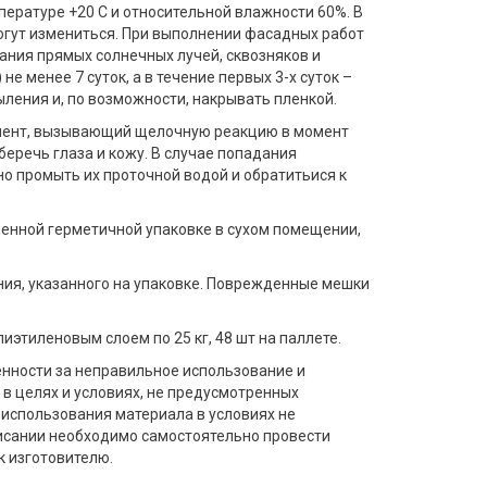
ературе +20 С и относительной влажности 60%. В
огут измениться. При выполнении фасадных работ
ния прямых солнечных лучей, сквозняков и
не менее 7 суток, а в течение первых 3-х суток –
ления и, по возможности, накрывать пленкой.
ент, вызывающий щелочную реакцию в момент
беречь глаза и кожу. В случае попадания
но промыть их проточной водой и обратитьися к
енной герметичной упаковке в сухом помещении,
ния, указанного на упаковке. Поврежденные мешки
этиленовым слоем по 25 кг, 48 шт на паллете.
енности за неправильное использование и
 в целях и условиях, не предусмотренных
 использования материала в условиях не
исании необходимо самостоятельно провести
к изготовителю.