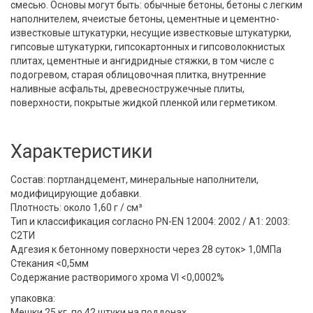
смесью. Основы могут быть: обычные бетоны, бетоны с легким
наполнителем, ячеистые бетоны, цементные и цементно-
известковые штукатурки, несущие известковые штукатурки,
гипсовые штукатурки, гипсокартонных и гипсоволокнистых
плитах, цементные и ангидридные стяжки, в том числе с
подогревом, старая облицовочная плитка, внутренние
наливные асфальты, древесностружечные плиты,
поверхности, покрытые жидкой пленкой или герметиком.
Характеристики
Состав: портландцемент, минеральные наполнители,
модифицирующие добавки.
Плотность: около 1,60 г / см³
Тип и классификация согласно PN-EN 12004: 2002 / A1: 2003:
С2ТИ
Адгезия к бетонному поверхности через 28 суток> 1,0МПа
Стекания <0,5мм
Содержание растворимого хрома VI <0,0002%
упаковка:
Мешки 25 кг, по 42 штуки на поддонах.