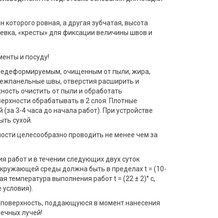
он которого ровная, а другая зубчатая, высота
ечевка, «кресты» для фиксации величины швов и
енты и посуду!
недеформируемым, очищенным от пыли, жира,
 межпанельные швы, отверстия расширить и
ность очистить от пыли и обработать
ерхности обрабатывать в 2 слоя. Плотные
(за 3-4 часа до начала работ). При устройстве
ть сухой.
ности целесообразно проводить не менее чем за
я работ и в течении следующих двух суток
кружающей среды должна быть в пределах t = (10-
я температура выполнения работ t = (22 ± 2)° с,
 условия).
 поверхность, поддающуюся в момент нанесения
ечных лучей!