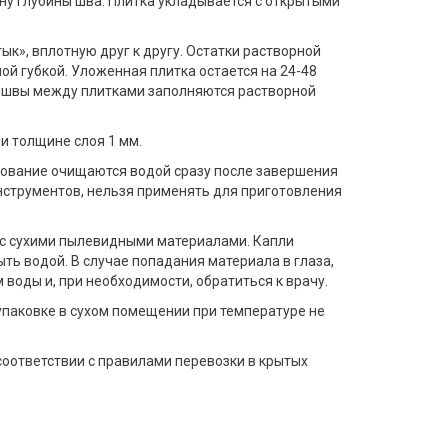
ну глубины шва. Плитка укладывается с открытыми
тык», вплотную друг к другу. Остатки растворной
ой губкой. Уложенная плитка остается на 24-48
го швы между плитками заполняются растворной
при толщине слоя 1 мм.
удование очищаются водой сразу после завершения
нструментов, нельзя применять для приготовления
е с сухими пылевидными материалами. Капли
ть водой. В случае попадания материала в глаза,
воды и, при необходимости, обратиться к врачу.
 упаковке в сухом помещении при температуре не
соответствии с правилами перевозки в крытых