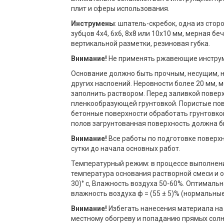
плит и сферы использования.
Инструмены
: шпатель-скребок, одна из стор
зубцов 4x4, 6x6, 8x8 или 10x10 мм, мерная б
вертикальной разметки, резиновая губка.
Внимание!
Не применять ржавеющие инструм
Основание должно быть прочным, несущим, 
других наслоений. Неровности более 20 мм,
заполнить раствором. Перед заливкой поверх
пленкообразующей грунтовкой. Пористые пов
бетонные поверхности обработать грунтовкой 
полов загрунтованная поверхность должна бы
Внимание!
Все работы по подготовке поверх
сутки до начала основных работ.
Температурный режим: в процессе выполнени
температура основания растворной смеси и о
30)° с, Влажность воздуха 50-60%. Оптимальна
влажность воздуха ф = (55 ± 5)% (нормальные
Внимание!
Избегать нанесения материала на
местному обогреву и попаданию прямых солн