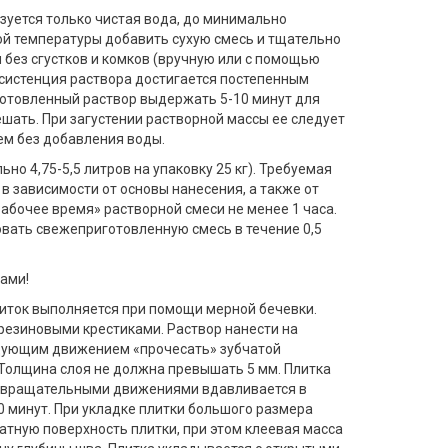
зуется только чистая вода, до минимально
ой температуры добавить сухую смесь и тщательно
без сгустков и комков (вручную или с помощью
систенция раствора достигается постепенным
отовленный раствор выдержать 5-10 минут для
шать. При загустении растворной массы ее следует
м без добавления воды.
ельно 4,75-5,5 литров на упаковку 25 кг). Требуемая
в зависимости от основы нанесения, а также от
абочее время» растворной смеси не менее 1 часа.
вать свежеприготовленную смесь в течение 0,5
ами!
литок выполняется при помощи мерной бечевки.
езиновыми крестиками. Раствор нанести на
едующим движением «прочесать» зубчатой
 Толщина слоя не должна превышать 5 мм. Плитка
и вращательными движениями вдавливается в
0 минут. При укладке плитки большого размера
атную поверхность плитки, при этом клеевая масса