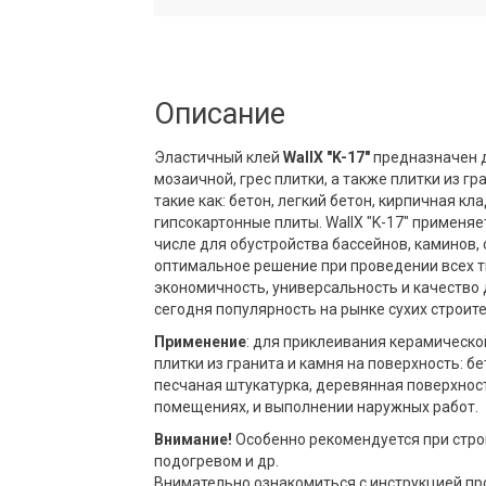
Описание
Эластичный клей
WallX "K-17"
предназначен д
мозаичной, грес плитки, а также плитки из гр
такие как: бетон, легкий бетон, кирпичная к
гипсокартонные плиты. WallX "K-17" применяе
числе для обустройства бассейнов, каминов, с
оптимальное решение при проведении всех ти
экономичность, универсальность и качество
сегодня популярность на рынке сухих строит
Применение
: для приклеивания керамической
плитки из гранита и камня на поверхность: бе
песчаная штукатурка, деревянная поверхност
помещениях, и выполнении наружных работ.
Внимание!
Особенно рекомендуется при строи
подогревом и др.
Внимательно ознакомиться с инструкцией пр