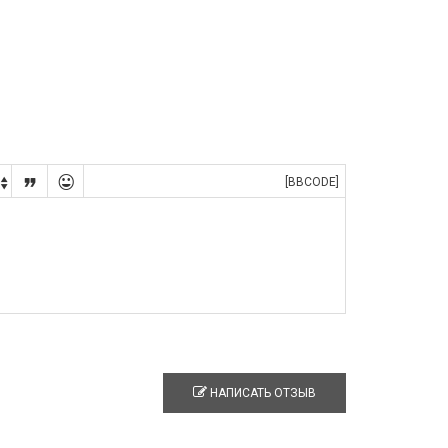


[BBCODE]

НАПИСАТЬ ОТЗЫВ