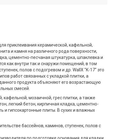
ля приклеивания керамической, кафельной,
анита и камня на различного рода поверхности,
ладка, цементно-песчаная штукатурка, шпаклевка и
тся как внутри так и снаружи помещений, в том
тупенек, полов с подогревом и др. WallX "K-17" это
пов работ связанных с укладкой плитки, а
 данного продукта объясняют его возрастающую
ельных смесей.
, кафельной, мозаичной, грес плитки, а также
тон, легкий бетон, кирпичная кладка, цементно-
ь и гипсокартонные плиты. В сухих и влажных
тельстве бассейнов, каминов, ступенек, полов с
оизводителя по подготовке основания для кладки