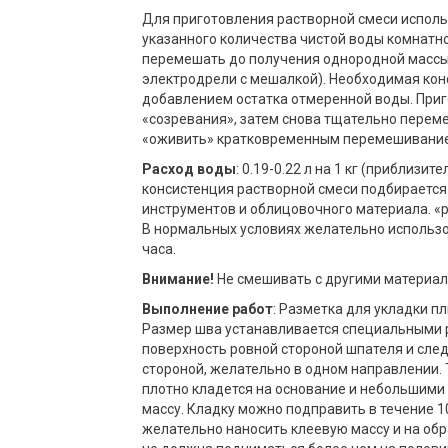
Для приготовления растворной смеси исполь
указанного количества чистой воды комнатн
перемешать до получения однородной массы 
электродрели с мешалкой). Необходимая кон
добавлением остатка отмеренной воды. Приг
«созревания», затем снова тщательно переме
«оживить» кратковременным перемешивание
Расход воды
: 0.19-0.22 л на 1 кг (приблизит
консистенция растворной смеси подбирается 
инструментов и облицовочного материала. «р
В нормальных условиях желательно использо
часа.
Внимание!
Не смешивать с другими материал
Выполнение работ
: Разметка для укладки п
Размер шва устанавливается специальными р
поверхность ровной стороной шпателя и сл
стороной, желательно в одном направлении.
плотно кладется на основание и небольшим
массу. Кладку можно подправить в течение 1
желательно наносить клеевую массу и на обр