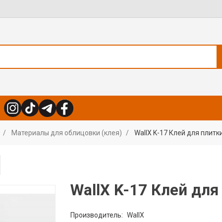
Материалы для облицовки (клея)
WallX K-17 Клей для плит
WallX K-17 Клей дл
Производитель:
WallX