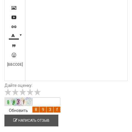







[BBCODE]
Дайте оценку:
Обновить
НАПИСАТЬ ОТЗЫВ