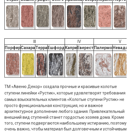
III
IV
V
Порфир
Сахара
Терра
Ешфорд
Капри
Еверест
Палермо
Невада
О
ТМ «Авеню Декор» создала прочные и красивые колотые
ступени линейки «Рустик», которые удовлетворят требования
самых взыскательных клиентов.
«Колотые ступени Рустик» не
просто функциональная конструкция, но и важное
архитектурное дополнение любого здания. Привлекательный
внешний вид ступеней станет гордостью хозяев дома. Кроме
того, ступени подвергаются наибольшему истиранию, поэтому
очень важно, чтобы материал был долговечным и устойчивым