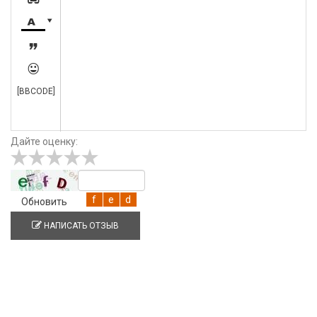





[BBCODE]
Дайте оценку:
Обновить
НАПИСАТЬ ОТЗЫВ