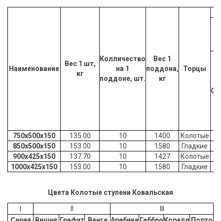
Колличество
Вес 1
Вес 1 шт,
Наименование
на 1
поддона,
Торцы
кг
поддоне, шт.
кг
Се
750х500х150
135.00
10
1400
Колотые
5
850х500х150
153.00
10
1580
Гладкие
4
900х425х150
137.70
10
1427
Колотые
5
1000х425х150
153.00
10
1580
Гладкие
4
Цвет
а
Колотые ступени Ковальская
I
II
III
Серая
Вишня
Графит
Венге
Арабика
Габбро
Коралл
Порто