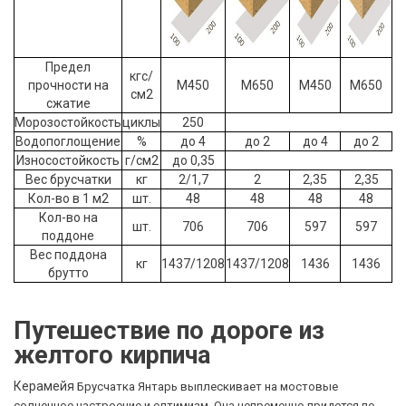
Предел
кгс/
прочности на
М450
М650
М450
М650
см2
сжатие
Морозостойкость
циклы
250
Водопоглощение
%
до 4
до 2
до 4
до 2
Износостойкость
г/см2
до 0,35
Вес брусчатки
кг
2/1,7
2
2,35
2,35
Кол-во в 1 м2
шт.
48
48
48
48
Кол-во на
шт.
706
706
597
597
поддоне
Вес поддона
кг
1437/1208
1437
/1208
1436
1436
брутто
Путешествие по дороге из
желтого кирпича
Керамейя
Брусчатка
Янтарь выплескивает на мостовые
солнечное настроение и оптимизм. Она непременно придется по