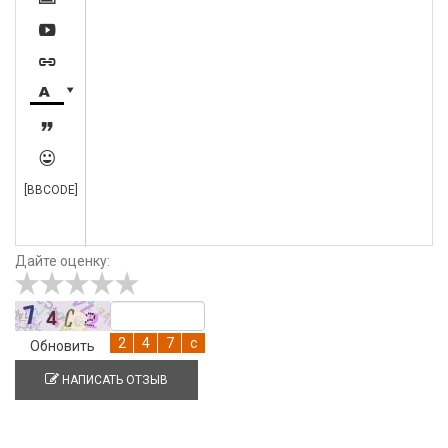






[BBCODE]
Дайте оценку:
Обновить
НАПИСАТЬ ОТЗЫВ