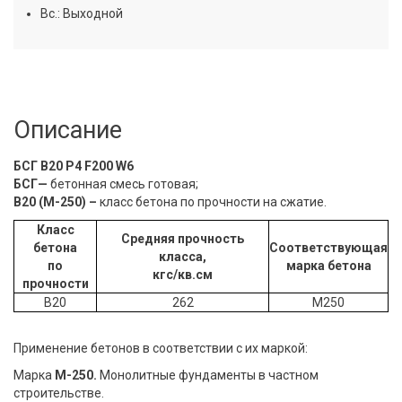
Вс.: Выходной
Описание
БСГ В20 Р4 F200 W6
БСГ—
бетонная смесь готовая;
В20 (М-250)
–
класс
бетона
по прочности на сжатие.
Класс
Средняя прочность
бетона
Соответствующая
класса,
по
марка бетона
кгс/кв.см
прочности
В20
262
М250
Применение бетонов в соответствии с их маркой:
Марка
М-250.
Монолитные фундаменты в частном
строительстве.