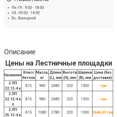
Пн.-Пт.: 9:00 - 18:00
Сб.: 09:00 - 14:00
Вс.: Выходной
Описание
Цены на Лестничные площадки
Класс
Масса,
Длина
Высота
Ширина
Цeна (без
Название
бетона
кг
(L), мм
(H), мм
(B), мм
доставки)
2 ЛП
B15
980
2480
320
1300
-грн
22.12-4 к
2 ЛП
22.12-4 к
B15
980
2480
320
1300
-грн
л
2 ЛП
B15
1080
2780
320
1300
3646,53 грн
25.12-4 к