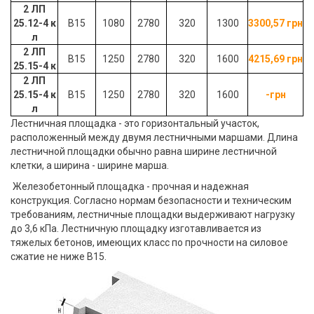
2 ЛП
25.12-4 к
B15
1080
2780
320
1300
3300,57
грн
л
2 ЛП
B15
1250
2780
320
1600
4215,69 грн
25.15-4 к
2 ЛП
25.15-4 к
B15
1250
2780
320
1600
-грн
л
Лестничная площадка - это горизонтальный участок,
расположенный между двумя лестничными маршами. Длина
лестничной площадки обычно равна ширине лестничной
клетки, а ширина - ширине марша.
Железобетонный площадка - прочная и надежная
конструкция. Согласно нормам безопасности и техническим
требованиям, лестничные площадки выдерживают нагрузку
до 3,6 кПа. Лестничную площадку изготавливается из
тяжелых бетонов
, имеющих класс по прочности на силовое
сжатие не ниже В15.