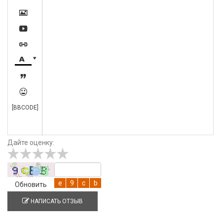







[BBCODE]
Дайте оценку:
Обновить
НАПИСАТЬ ОТЗЫВ