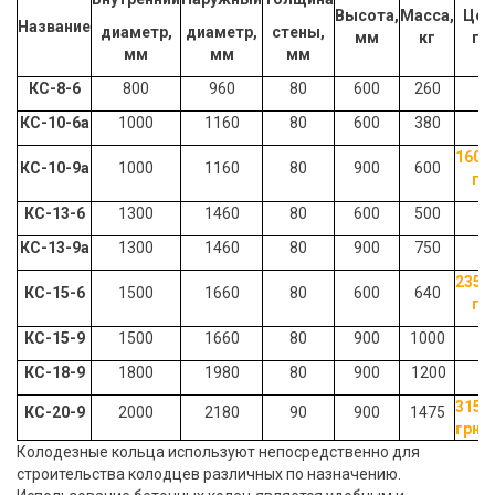
Высота,
Масса,
Цен
Название
диаметр,
диаметр,
стены,
мм
кг
гр
мм
мм
мм
КС-8-6
800
960
80
600
260
КС-10-6а
1000
1160
80
600
380
1600
КС-10-9а
1000
1160
80
900
600
гр
КС-13-6
1300
1460
80
600
500
КС-13-9а
1300
1460
80
900
750
2350
КС-15-6
1500
1660
80
600
640
гр
КС-15-9
1500
1660
80
900
1000
КС-18-9
1800
1980
80
900
1200
3150
КС-20-9
2000
2180
90
900
1475
грн
Колодезные кольца
используют непосредственно для
строительства колодцев различных по назначению.