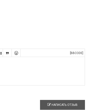


[BBCODE]

НАПИСАТЬ ОТЗЫВ