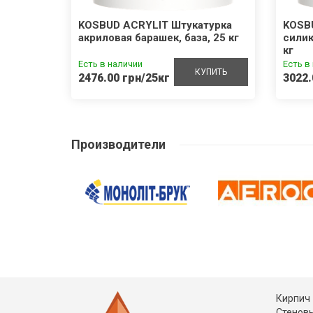
100
KOSBUD ACRYLIT Штукатурка
KOSB
акриловая барашек, база, 25 кг
силик
кг
Есть в наличии
Есть в
УПИТЬ
КУПИТЬ
2476.00 грн/25кг
3022.
Производители
Кирпич
Стеновы