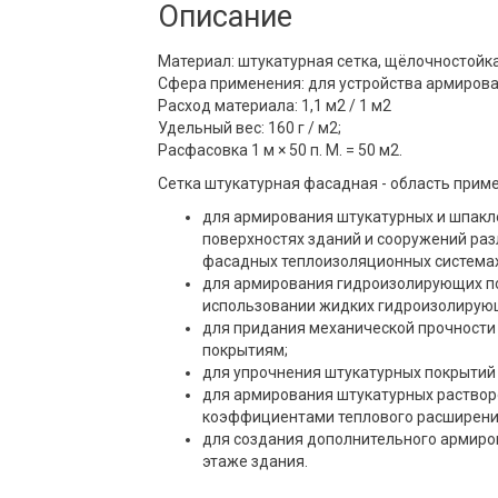
Описание
Материал: штукатурная сетка, щёлочностойка
Сфера применения: для устройства армирова
Расход материала: 1,1 м2 / 1 м2
Удельный вес: 160 г / м2;
Расфасовка 1 м × 50 п. М. = 50 м2.
Сетка штукатурная фасадная - область прим
для армирования штукатурных и шпакл
поверхностях зданий и сооружений раз
фасадных теплоизоляционных системах
для армирования гидроизолирующих по
использовании жидких гидроизолирующ
для придания механической прочност
покрытиям;
для упрочнения штукатурных покрытий 
для армирования штукатурных раствор
коэффициентами теплового расширени
для создания дополнительного армиров
этаже здания.