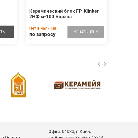
Керамический блок FP-Klinker
2НФ м-100 Борзна
Нет в наличии
ТЬ
УЗНАТЬ ЦЕНУ
по запросу
ы
Офис:
04080, г. Киев,
 и Оплата
ул. Викентия Хвойки, 18/14