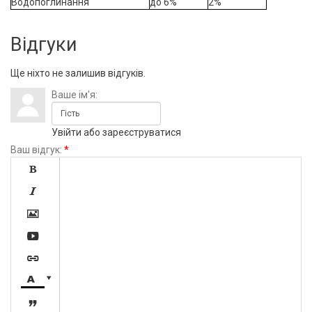
Водопоглинання
до 6%
2%
Відгуки
Ще ніхто не залишив відгуків.
Ваше ім'я:
Увійти
або
зареєструватися
Ваш відгук:
*







