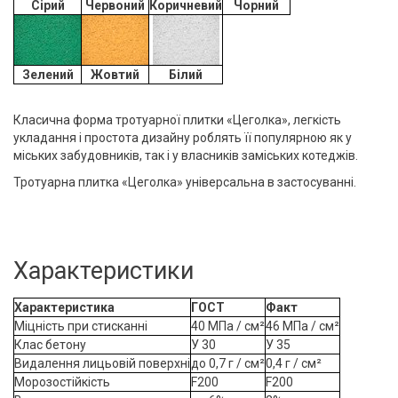
Сірий
Червоний
Коричневий
Чорний
Зелений
Жовтий
Білий
Класична форма
тротуарної плитки
«Цеголка», легкість
укладання і простота дизайну роблять її популярною як у
міських забудовників, так і у власників заміських котеджів.
Тротуарна плитка «Цеголка» універсальна в застосуванні.
Характеристики
Характеристика
ГОСТ
Факт
Міцність при стисканні
40 МПа / см²
46 МПа / см²
Клас бетону
У 30
У 35
Видалення лицьовій поверхні
до 0,7 г / см²
0,4 г / см²
Морозостійкість
F200
F200