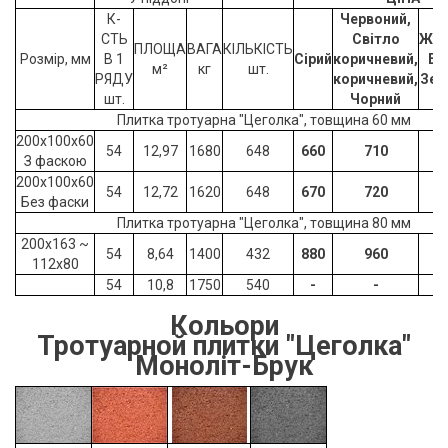
К-
Червоний,
СТЬ
Світло
Жов
ПЛОЩА
ВАГА
КІЛЬКІСТЬ
Розмір, мм
В 1
Сірий
коричневий,
Бі
м²
кг
шт.
РЯДУ
коричневий,
Зел
шт.
Чорний
Плитка тротуарна "Цеголка", товщина 60 мм
200x100x60
54
12,97
1680
648
660
710
8
З фаскою
200x100x60
54
12,72
1620
648
670
720
8
Без фаски
Плитка тротуарна "Цеголка", товщина 80 мм
200x163 ~
54
8,64
1400
432
880
960
1
112x80
54
10,8
1750
540
-
-
Кольори
Тротуарной плитки "Цеголка
"
Моноліт-Брук