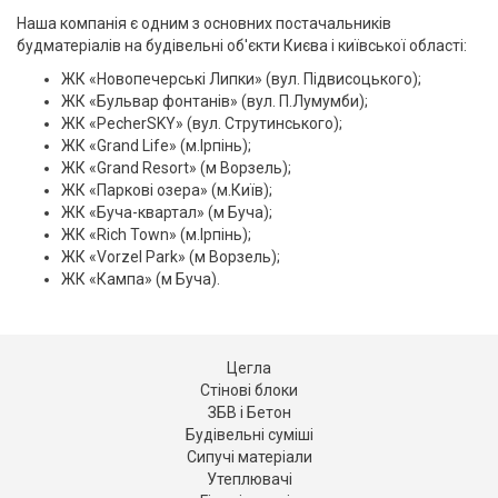
Наша компанія є одним з основних постачальників
будматеріалів на будівельні об'єкти Києва і київської області:
ЖК «Новопечерські Липки» (вул. Підвисоцького);
ЖК «Бульвар фонтанів» (вул. П.Лумумби);
ЖК «PecherSKY» (вул. Струтинського);
ЖК «Grand Life» (м.Ірпінь);
ЖК «Grand Resort» (м Ворзель);
ЖК «Паркові озера» (м.Київ);
ЖК «Буча-квартал» (м Буча);
ЖК «Rich Town» (м.Ірпінь);
ЖК «Vorzel Park» (м Ворзель);
ЖК «Кампа» (м Буча).
Цегла
Стінові блоки
ЗБВ і Бетон
Будівельні суміші
Сипучі матеріали
Утеплювачі