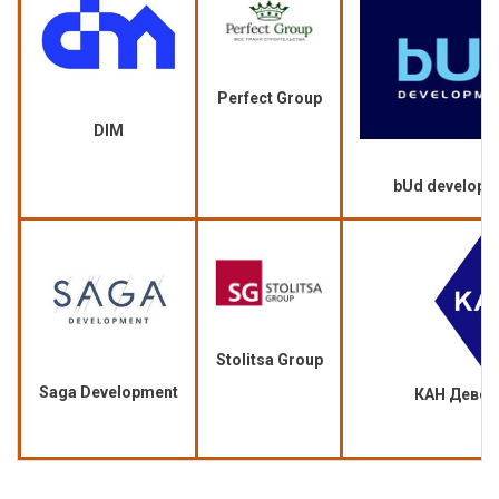
Perfect Group
DIM
bUd developm
Stolitsa Group
Saga Development
КАН Девел