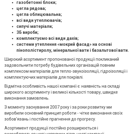
газобетонні блоки;
цегла рядова;
цегла облицювальна;
всі види утеплювачів;
сипучі матеріали;
ЗБ вироби;
комплектуємо всі види дахів;
системи утеплення «мокрий фасад» на основі
пінополістиролу, мінеральної вати і базальтової вати.
Широкий асортимент пропонованої продукції покликаний
задовольнити потребу будівельних організацій повним
комплексом матеріалів для тепло-звукоізоляції, гідроізоляції і
комплектуючих матеріалів для покрівлі.
Відмітна особливість нашої компанії є: наявність на складі
широкого асортименту і великої кількості товару, швидке
виконання замовлень.
З моменту заснування 2007 року і за роки розвитку ми
виробили основний принцип роботи - чітке виконання своїх
зобов'язань і постійне прагнення до прогресу.
Асортимент продукції постійно розширюється і