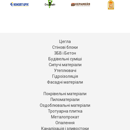
Цегла
Стінові блоки
ЗБВ і Бетон
Будівельні суміші
Сипучі матеріали
Утеплювачі
Гідроізоляція
Фасадні матеріали
Покрівельні матеріали
Пиломатеріали
Оздоблювальні матеріали
Тротуарна плитка
Металопрокат
Опалення
Каналізація і зливостоки