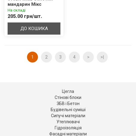
мандарин Мікс
(350х180х150)
На складі
205.00 грн/шт.
ДО КОШИКА
1
2
3
4
>
>|
Цегла
Стінові блоки
ЗБВ і Бетон
Будівельні суміші
Сипучі матеріали
Утеплювачі
Гідроізоляція
Фасадні матеріали