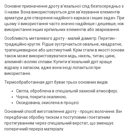
Основне призначення дроту в'язальної слід безпосередньо з
її назви. Вона використовується для зв'язування елементів
арматури для створення надійного каркаса і інших задач. При
цьому її використання часто значно надійніше і дешевше, ніж
використання інших кріпильних елементів або зварювання.
Особливість металевого дроту - малий діаметр. Перетин -
традиційно кругле. Рідше зустрічається овальне, квадратне,
трапециевидное або шестикутний. Крім стали в якості основи
також може використовуватися мідь, нікель, титан, цинк,
алюміній і всілякі сплави. Купити в'язальний дріт краще
відразу з запасом, адже вона іноді лопається при
використанні.
Термообработанная дріт буває трьох основних видів:
Світла, оброблена в спеціальній захисній атмосфері;
Чорна, покрита окалиною;
Оксидована, окислена в процесі.
Основний спосіб виготовлення дроту - процес волочіння. Він
передбачає обробку тиском з поступовим і поетапним
протягуванням через спеціальний верстат, що зменшує
поперечний переріз матеріалу.