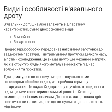
Види і особливості в'язального
дроту
В'язальний дріт, ціна якої залежить від перетину і
характеристик, буває двох основних видів:
Звичайна;
Загартована.
Процес термообробки передбачає нагрівання заготовки до
заданої температури, її витримування протягом деякого часу,
а потім - охолодження. Це знімає внутрішні механічні напруги,
які є в структурі будь-якого металу і виникають під час
волочіння та прокатки.
Для арматури в основному використовується саме
попередньо оброблена дріт, яка пройшла термічну
загартування. Це надає їй додаткову гнучкість в поєднанні з
підвищеними характеристиками міцності і стійкістю до
атмосферних і іншим впливам. До того ж, загартована дріт
практично не тягнеться, так що всі вузли і з'єднання стають
міцнішими.