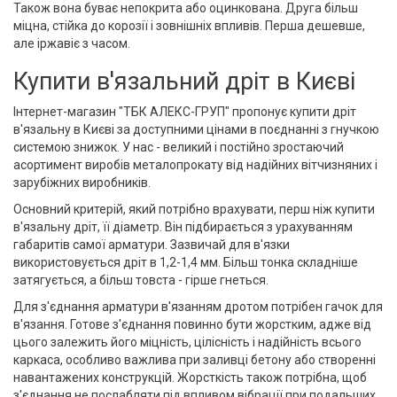
Також вона буває непокрита або оцинкована. Друга більш
міцна, стійка до корозії і зовнішніх впливів. Перша дешевше,
але іржавіє з часом.
Купити в'язальний дріт в Києві
Інтернет-магазин "ТБК АЛЕКС-ГРУП" пропонує купити дріт
в'язальну в Києві за доступними цінами в поєднанні з гнучкою
системою знижок. У нас - великий і постійно зростаючий
асортимент виробів металопрокату від надійних вітчизняних і
зарубіжних виробників.
Основний критерій, який потрібно врахувати, перш ніж купити
в'язальну дріт, її діаметр. Він підбирається з урахуванням
габаритів самої арматури. Зазвичай для в'язки
використовується дріт в 1,2-1,4 мм. Більш тонка складніше
затягується, а більш товста - гірше гнеться.
Для з'єднання арматури в'язанням дротом потрібен гачок для
в'язання. Готове з'єднання повинно бути жорстким, адже від
цього залежить його міцність, цілісність і надійність всього
каркаса, особливо важлива при заливці бетону або створенні
навантажених конструкцій. Жорсткість також потрібна, щоб
з'єднання не послабляти під впливом вібрації при подальших