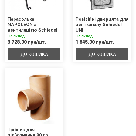
Парасолька
Ревізійні дверцята для
NAPOLEON з
вентканалу Schiedel
вентиляцією Schiedel
UNI
UNI
На складі
На складі
3 728.00 грн/шт.
1 845.00 грн/шт.
ДО КОШИКА
ДО КОШИКА
Трійник для
під'єднання 90 гр.