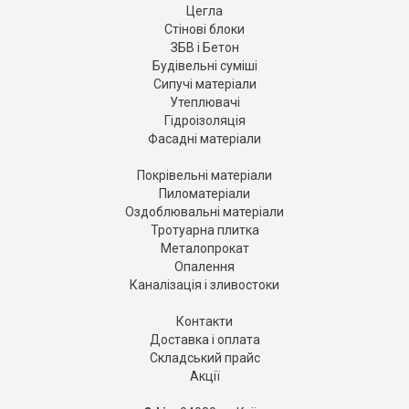
Цегла
Стінові блоки
ЗБВ і Бетон
Будівельні суміші
Сипучі матеріали
Утеплювачі
Гідроізоляція
Фасадні матеріали
Покрівельні матеріали
Пиломатеріали
Оздоблювальні матеріали
Тротуарна плитка
Металопрокат
Опалення
Каналізація і зливостоки
Контакти
Доставка і оплата
Складський прайс
Акції