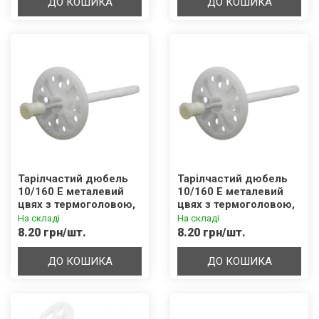
ДО КОШИКА
ДО КОШИКА
Тарілчастий дюбель
Тарілчастий дюбель
10/160 Е металевий
10/160 Е металевий
цвях з термоголовою,
цвях з термоголовою,
подовжений розпір
подовжений розпір
На складі
На складі
8см (50 шт/уп)
8см (50 шт/уп)
8.20 грн/шт.
8.20 грн/шт.
ДО КОШИКА
ДО КОШИКА