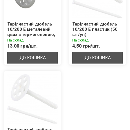
Тарілчастий дюбель
Тарілчастий дюбель
10/200 Е металевий
10/200 Е пластик (50
цвях з термоголовою,
шт/уп)
подовжений розпір
На складі
На складі
8см (50 шт/уп)
13.00 грн/шт.
4.50 грн/шт.
ДО КОШИКА
ДО КОШИКА
Тарілчастий дюбель