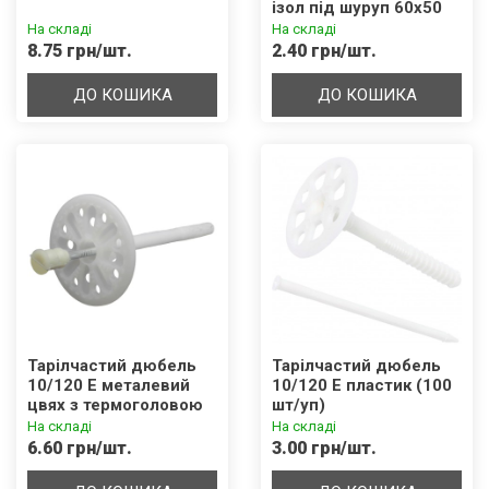
ізол під шуруп 60х50
(100 шт/уп)
На складі
На складі
8.75 грн/шт.
2.40 грн/шт.
ДО КОШИКА
ДО КОШИКА
Тарілчастий дюбель
Тарілчастий дюбель
10/120 Е металевий
10/120 Е пластик (100
цвях з термоголовою
шт/уп)
(100 шт/уп)
На складі
На складі
6.60 грн/шт.
3.00 грн/шт.