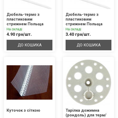
Дюбель-термо з
Дюбель-термо з
пластиковим
пластиковим
стрижнем Польща
стрижнем Польща
LTX-10x120
LTX-10x70
На складі
На складі
4.90 грн/шт.
3.40 грн/шт.
ДО КОШИКА
ДО КОШИКА
Куточок з сіткою
Тарілка дожимна
(рондоль) для терм/