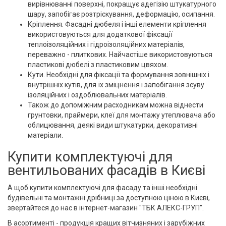
вирівнюванні поверхні, покращує адегізію штукатурного
шару, запобігає розтріскування, деформацію, осипання.
Кріплення. Фасадні дюбеля і інші елементи кріплення
використовуються для додаткової фіксації
теплоізоляційних і гідроізоляційних матеріалів,
переважно - плиткових. Найчастіше використовуються
пластикові дюбелі з пластиковим цвяхом.
Кути. Необхідні для фіксації та формування зовнішніх і
внутрішніх кутів, для їх зміцнення і запобігання зсуву
ізоляційних і оздоблювальних матеріалів.
Також до допоміжним расходникам можна віднести
грунтовки, праймери, клеї для монтажу утеплювача або
облицювання, деякі види штукатурки, декоративні
матеріали.
Купити комплектуючі для
вентильованих фасадів в Києві
А щоб купити комплектуючі для фасаду та інші необхідні
будівельні та монтажні дрібниці за доступною ціною в Києві,
звертайтеся до нас в інтернет-магазин "ТБК АЛЕКС-ГРУП".
В асортименті - продукція кращих вітчизняних і зарубіжних