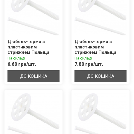
Дюбель-термо з
Дюбель-термо з
пластиковим
пластиковим
стрижнем Польща
стрижнем Польща
LFN-10x160
LFN-10x200
На складі
На складі
(подовжений розпір)
(подовжений розпір)
6.60 грн/шт.
7.80 грн/шт.
ДО КОШИКА
ДО КОШИКА