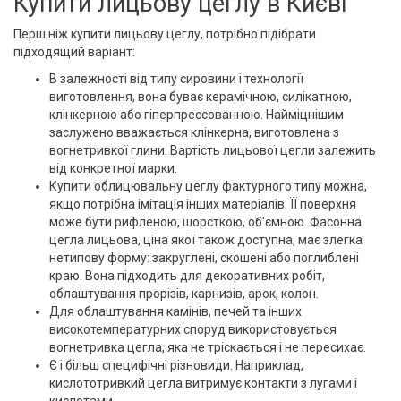
Купити лицьову цеглу в Києві
Перш ніж купити лицьову цеглу, потрібно підібрати
підходящий варіант:
В залежності від типу сировини і технології
виготовлення, вона буває керамічною, силікатною,
клінкерною або гіперпрессованною. Найміцнішим
заслужено вважається клінкерна, виготовлена з
вогнетривкої глини. Вартість лицьової цегли залежить
від конкретної марки.
Купити облицювальну цеглу фактурного типу можна,
якщо потрібна імітація інших матеріалів. ЇЇ поверхня
може бути рифленою, шорсткою, об'ємною. Фасонна
цегла лицьова, ціна якої також доступна, має злегка
нетипову форму: закруглені, скошені або поглиблені
краю. Вона підходить для декоративних робіт,
облаштування прорізів, карнизів, арок, колон.
Для облаштування камінів, печей та інших
високотемпературних споруд використовується
вогнетривка цегла, яка не тріскається і не пересихає.
Є і більш специфічні різновиди. Наприклад,
кислототривкий цегла витримує контакти з лугами і