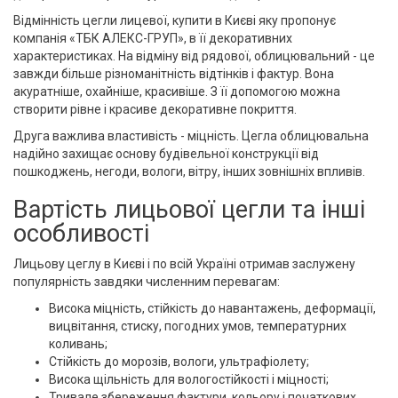
Відмінність цегли лицевої, купити в Києві яку пропонує
компанія «ТБК АЛЕКС-ГРУП», в її декоративних
характеристиках. На відміну від рядової, облицювальний - це
завжди більше різноманітність відтінків і фактур. Вона
акуратніше, охайніше, красивіше. З її допомогою можна
створити рівне і красиве декоративне покриття.
Друга важлива властивість - міцність. Цегла облицювальна
надійно захищає основу будівельної конструкції від
пошкоджень, негоди, вологи, вітру, інших зовнішніх впливів.
Вартість лицьової цегли та інші
особливості
Лицьову цеглу в Києві і по всій Україні отримав заслужену
популярність завдяки численним перевагам:
Висока міцність, стійкість до навантажень, деформації,
вицвітання, стиску, погодних умов, температурних
коливань;
Стійкість до морозів, вологи, ультрафіолету;
Висока щільність для вологостійкості і міцності;
Тривале збереження фактури, кольору і початкових