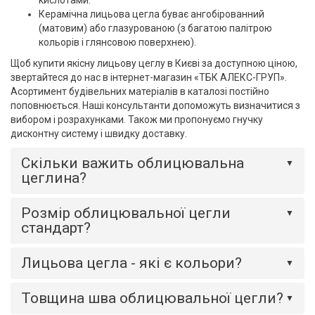
кислотами.
Керамічна лицьова цегла буває ангобірованний
(матовим) або глазурованою (з багатою палітрою
кольорів і глянсовою поверхнею).
Щоб купити якісну лицьову цеглу в Києві за доступною ціною,
звертайтеся до нас в інтернет-магазин «ТБК АЛЕКС-ГРУП».
Асортимент будівельних матеріалів в каталозі постійно
поповнюється. Наші консультанти допоможуть визначитися з
вибором і розрахунками. Також ми пропонуємо гнучку
дисконтну систему і швидку доставку.
Скільки важить облицювальна
▼
цеглина?
Розмір облицювальної цегли
▼
стандарт?
Лицьова цегла - які є кольори?
▼
Товщина шва облицювальної цегли?
▼