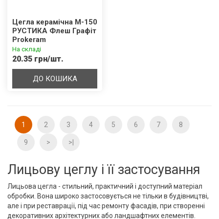
Цегла керамічна М-150
РУСТИКА Флеш Графіт
Prokeram
На складі
20.35 грн/шт.
ДО КОШИКА
1
2
3
4
5
6
7
8
9
>
>|
Лицьову цеглу і її застосування
Лицьова цегла - стильний, практичний і доступний матеріал
обробки. Вона широко застосовується не тільки в будівництві,
але і при реставрації, під час ремонту фасадів, при створенні
декоративних архітектурних або ландшафтних елементів.