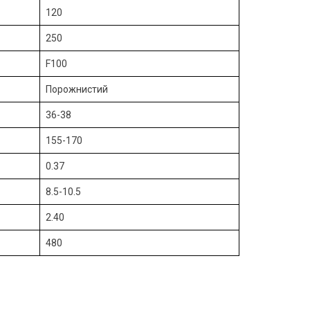
120
250
F100
Порожнистий
36-38
155-170
0.37
8.5-10.5
2.40
480