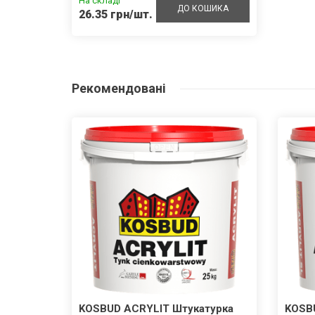
На складі
ДО КОШИКА
26.35 грн/шт.
Рекомендовані
внотіла
KOSBUD ACRYLIT Штукатурка
KOSB