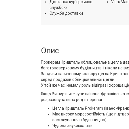
Доставка кур'єрською
Visa/Mas
службою
Служба доставки
Опис
Прокерам Кришталь
облицювальна цегла
дав
багатоповерховому будівництві і ніколи не ви
Завдяки насиченому кольору цегла Кришталь
серед продажів облицювальної цегли.
У той же час, немалу роль відіграє і хороша 
Якщо Ви вирішите купити Івано-Франківська к
розраховувати на ряд її переваг:
Цегла Кришталь Prokeram (Івано-Франкі
Має високу морозостійкість (що підтве
застосування в будівництві)
Чудова звукоізоляція.