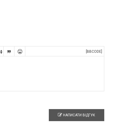


[BBCODE]

НАПИСАТИ ВІДГУК