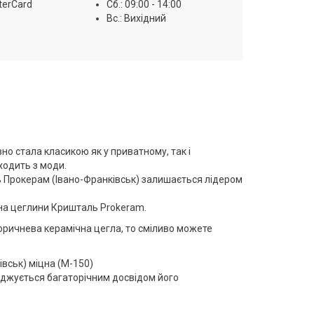
terCard
Сб.: 09:00 - 14:00
Вс.: Вихідний
но стала класикою як у приватному, так і
ходить з моди.
 Прокерам (Івано-Франківськ) залишається лідером
ціна цеглини Кришталь Prokeram.
оричнева керамічна цегла, то сміливо можете
вськ) міцна (М-150)
рджується багаторічним досвідом його