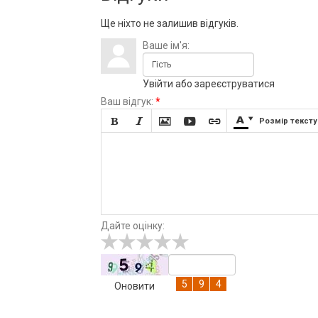
Ще ніхто не залишив відгуків.
Ваше ім'я:
Увійти
або
зареєструватися
Ваш відгук:
*







Розмір тексту
Дайте оцінку:
Оновити