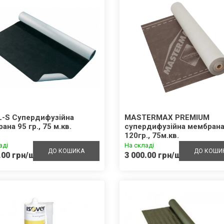
L-S Супердифузійна
MASTERMAX PREMIUM
ана 95 гр., 75 м.кв.
супердифузійна мембран
120гр., 75м.кв.
аді
На складі
ДО КОШИКА
ДО КОШИ
.00 грн/шт.
3 000.00 грн/шт.