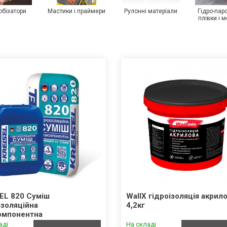
обізатори
Мастики і праймери
Рулонні матеріали
Гідро-пар
плівки і 
EL 820 Суміш
WallX гідроізоляція акрил
ізоляційна
4,2кг
омпонентна
аді
На складі