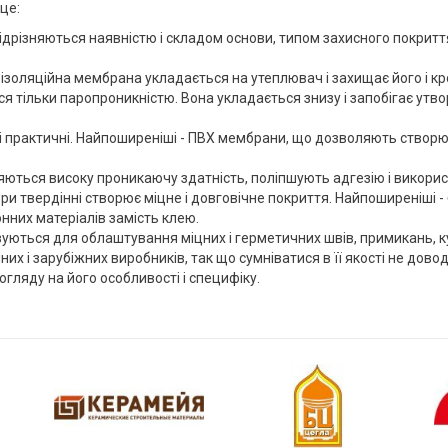
 це:
. Відрізняються наявністю і складом основи, типом захисного покрит
ізоляційна мембрана укладається на утеплювач і захищає його і кро
ься тільки паропроникністю. Вона укладається знизу і запобігає у
і і практичні. Найпоширеніші - ПВХ мембрани, що дозволяють створюв
няються високу проникаючу здатність, поліпшують адгезію і викорис
ри твердінні створює міцне і довговічне покриття. Найпоширеніші - 
них матеріалів замість клею.
овуються для облаштування міцних і герметичних швів, примикань, к
них і зарубіжних виробників, так що сумніватися в її якості не дов
 огляду на його особливості і специфіку.