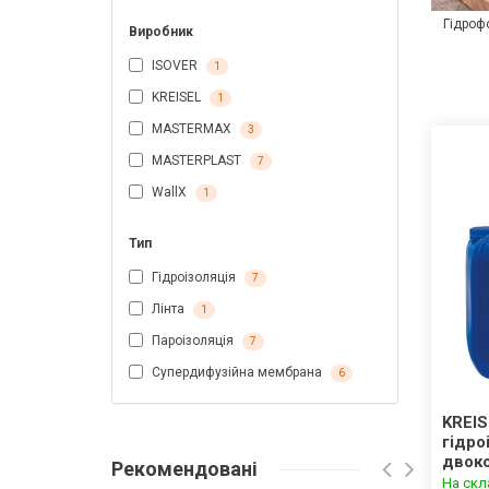
Гідроф
Виробник
ISOVER
1
KREISEL
1
MASTERMAX
3
MASTERPLAST
7
WallX
1
Тип
Гідроізоляція
7
Лінта
1
Пароізоляція
7
Супердифузійна мембрана
6
KREIS
гідро
двок
Рекомендовані
На скл