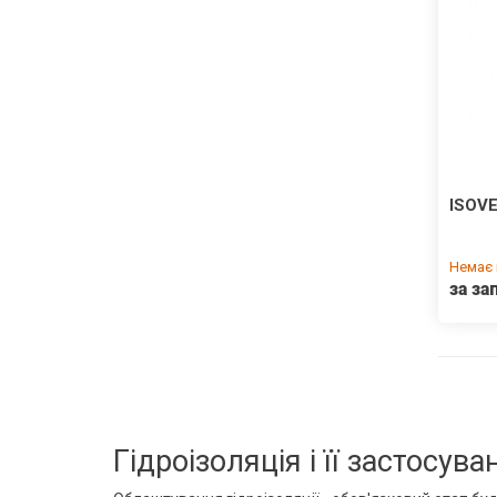
ISOVE
Немає 
за за
Гідроізоляція і її застосува