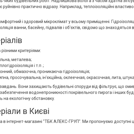
ь-яких будівельних робіт. Надлишкова волога з часом здатна зіпсува
діє руйнівно практично відразу. Наприклад, теплоізоляційні властив
ь комфортний і здоровий мікроклімат у всьому приміщенні. Гідроізол
золяція ванни, басейну, підвалів і об'єктів, свідомо що знаходяться
ріалів
а різними критеріями:
альна, металева;
огідроізоляція і т.п .;
онний, обмазочна, проникаюча гідроізоляція;
на, просочувальна, ін'єкційна, оклеечная, окрасочная, лита, штукат
 завдань. Вони захищають будівельні споруди від фільтрує, що омива
забезпечення водонепроникності покрівельного пирога і інших буд
ь на екологічну обстановку.
ріали в Києві
жна в інтернет-магазині "ТБК АЛЕКС-ГРУП". Ми пропонуємо доступні 