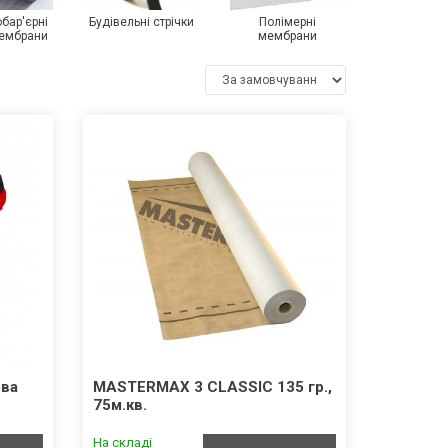
обар'єрні
Будівельні стрічки
Полімерні
мембрани
мембрани
ова
MASTERMAX 3 CLASSIC 135 гр.,
75м.кв.
На складі