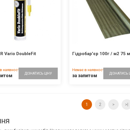
R Vario DoubleFit
Гідробар'єр 100г / м2 75 м
в наявності
Немає в наявності
ДІЗНАТИСЬ ЦІНУ
ДІЗНАТИСЬ 
питом
за запитом
1
2
>
>|
ння