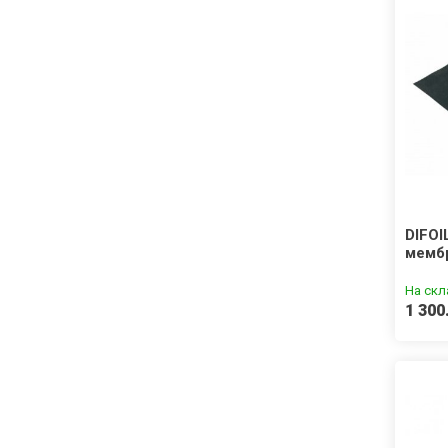
DIFOI
мембр
На скл
1 300