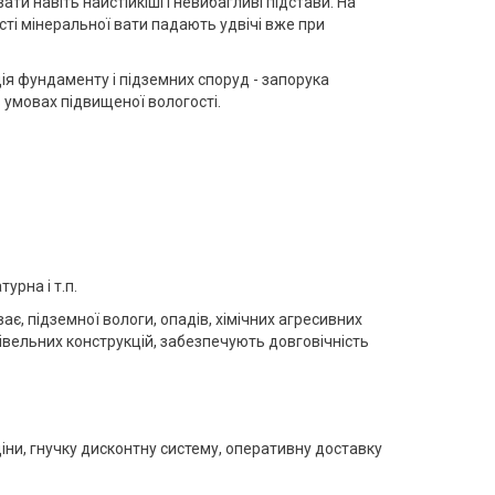
ти навіть найстійкіші і невибагливі підстави. На
ості мінеральної вати падають удвічі вже при
яція фундаменту і підземних споруд - запорука
 в умовах підвищеної вологості.
урна і т.п.
є, підземної вологи, опадів, хімічних агресивних
івельних конструкцій, забезпечують довговічність
ціни, гнучку дисконтну систему, оперативну доставку