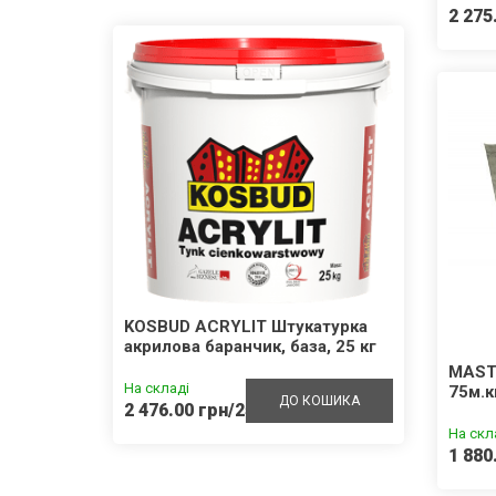
2 275
внотіла
KOSBUD ACRYLIT Штукатурка
KOSB
акрилова баранчик, база, 25 кг
силік
кг
MASTE
На складі
На скл
75м.к
ШИКА
ДО КОШИКА
2 476.00 грн/25кг
3 022
На скл
1 880