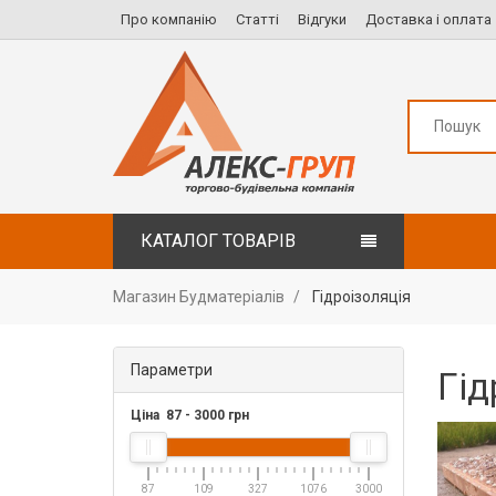
Про компанію
Статті
Відгуки
Доставка і оплата
КАТАЛОГ ТОВАРІВ
Магазин Будматеріалів
Гідроізоляція
Параметри
Гід
Ціна
87
-
3000
грн
87
109
327
1076
3000