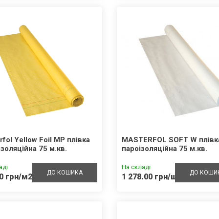
rfol Yellow Foil MP плівка
MASTERFOL SOFT W плівк
ізоляційна 75 м.кв.
пароізоляційна 75 м.кв.
аді
На складі
ДО КОШИКА
ДО КОШИ
0 грн/м2
1 278.00 грн/шт.