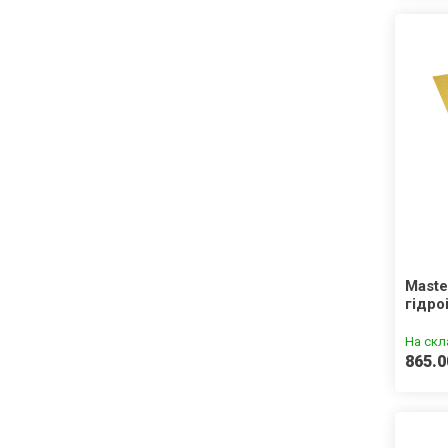
Maste
гідро
На скл
865.0