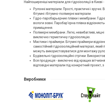
Найпоширеніші матеріали для гідроізоляції в Києві -
Рулонні матеріали. Прості, практичні і зручні
бітумні і бітумно-полімерні матеріали.
Гідро-паробарьерние плівки і мембрани. Гідро
вологи зовні. Паробар'єрна плівка відрізняєт
приміщення.
Полімерні мембрани. Легкі, невибагливі, міцн
виключно герметичну гідроізоляцію.
Мастики і праймери. Бітумні праймери відріз
самостійний гідроізоляційний матеріал, який п
можуть використовуватися для монтажу рулон
Будівельні гідроізоляційні стрічки. Використ
Вся продукція - виключно від кращих вітчизня
відповідні матеріали під конкретний проект, з
Виробники