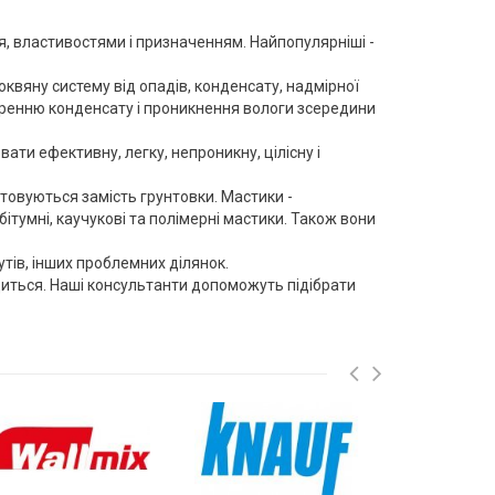
тя, властивостями і призначенням. Найпопулярніші -
квяну систему від опадів, конденсату, надмірної
творенню конденсату і проникнення вологи зсередини
ати ефективну, легку, непроникну, цілісну і
товуються замість грунтовки. Мастики -
бітумні, каучукові та полімерні мастики. Також вони
утів, інших проблемних ділянок.
одиться. Наші консультанти допоможуть підібрати