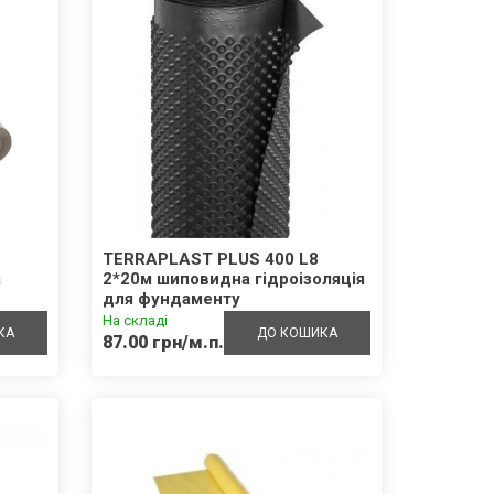
TERRAPLAST PLUS 400 L8
а
2*20м шиповидна гідроізоляція
для фундаменту
На складі
КА
ДО КОШИКА
87.00 грн/м.п.