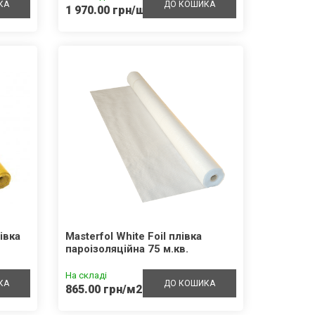
КА
ДО КОШИКА
1 970.00 грн/шт.
Керамічний блок FP-Klinker 2НФ
м-125 Мамрин
івка
Masterfol White Foil плівка
На складі
пароізоляційна 75 м.кв.
КА
ДО КОШИКА
20.70 грн/шт.
На складі
КА
ДО КОШИКА
865.00 грн/м2