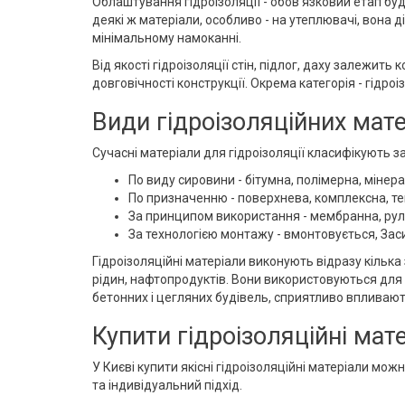
Облаштування гідроізоляції - обов'язковий етап буд
деякі ж матеріали, особливо - на утеплювачі, вона 
мінімальному намоканні.
Від якості гідроізоляції стін, підлог, даху залежит
довговічності конструкції. Окрема категорія - гідроі
Види гідроізоляційних мате
Сучасні матеріали для гідроізоляції класифікують з
По виду сировини - бітумна, полімерна, мінер
По призначенню - поверхнева, комплексна, тепл
За принципом використання - мембранна, рул
За технологією монтажу - вмонтовується, Засип
Гідроізоляційні матеріали виконують відразу кілька
рідин, нафтопродуктів. Вони використовуються для 
бетонних і цегляних будівель, сприятливо впливают
Купити гідроізоляційні мате
У Києві купити якісні гідроізоляційні матеріали мо
та індивідуальний підхід.