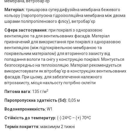
мембрана, ветробар'єр
Матеріал:
тришарова супердифузійна мембрана бежевого
кольору (паропропускна гідроізоляційна мембрана між двома
шарами поліпропіленового флісу), ветробар'єр
Сфера застосування:
при покрівлі з одноразовою
вентиляцією та для вентильованих фасадів. Матеріал
призначений для використання при покрівлі з одноразовою
вентиляцією (між підпокрівельною мембраною та
покрівельним матеріалом) для вторинного захисту від
попадання вологи та снігу у конструкцію покрівлі. Монтується
безпосередньо на теплоізоляцію. Матеріал рекомендується
використовувати як вітробар'єр в конструкціях вентильованих
фасадів. При цьому, для забезпечення належного
вітрозахисту, місця нахльосту потрібно склеїти
2
Питома вага:
135 г/м
Паропропускна здатність (Sd):
0,05 м
Водонепроникність:
W1
Стійкість до температур:
(-) 24⁰С – (+) 70⁰С
Термін покриття:
максимум 2 тижні