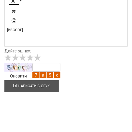




[BBCODE]
Дайте оцінку:
Оновити
НАПИСАТИ ВІДГУК