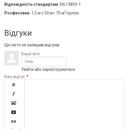
Відповідність стандартам:
EN 13859-1
2
Розфасовка:
1,5 м х 50 м= 75 м
/рулон
Відгуки
Ще ніхто не залишив відгуків.
Ваше ім'я:
Увійти
або
зареєструватися
Ваш відгук:
*




