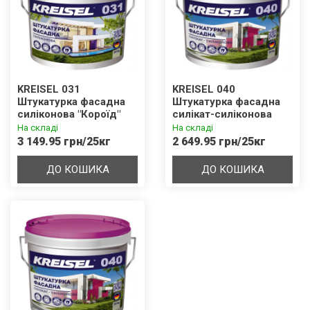
KREISEL 031
KREISEL 040
Штукатурка фасадна
Штукатурка фасадна
cиліконова "Короїд"
силікат-cиліконова
1,5 / 2,0 / 3,0 мм База В
"Баранець" 1,5 / 2,0 /
На складі
На складі
3,0 мм База D
3 149.95 грн/25кг
2 649.95 грн/25кг
ДО КОШИКА
ДО КОШИКА