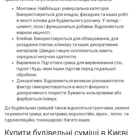
Монтажні. Найбільша і універсальна категорія.
Використовуються для кладок, фасадних та інших робіт
в якості основи для будівельного розчину. У складі -
цемент, пісок і функціональні добавки. Відрізняються
маркою міцності.
Клейові. Використовуються для облицювання, для
укладання плитки, клінкеру та інших декоративних
матеріалів. Швидко і міцно схоплюються, мають
середньої несучою здатністю.
Вирівнюючі. Підготовчі суміші для вирівнювання стін,
підлог і будь-яких інших підстав перед подальшої
обробкою.
Декоративні. Відрізняються великою різноманітністю
фактур і використовуються в якості фінішного
декоративного покриття. Бувають кольоровими або
фарбуються поверх.
До будівельних сумішей також відносяться грунтовки, захисні
та ремонтні суміші, вогнетривкі, морозостійкі, звуко-, тепло- та
гідроізоляційні, тонкошарові і багато інших.
Купити будівельні суміші в Києві