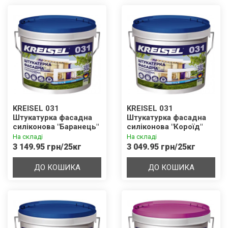
KREISEL 031
KREISEL 031
Штукатурка фасадна
Штукатурка фасадна
cиліконова "Баранець"
cиліконова "Короїд"
1,5 / 2,0 / 3,0 мм База В
1,5 / 2,0 / 3,0 мм База D
На складі
На складі
3 149.95 грн/25кг
3 049.95 грн/25кг
ДО КОШИКА
ДО КОШИКА