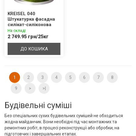
KREISEL 040
Штукатурка фасадна
силікат-cиліконова
"Баранець" 1,5 / 2,0 /
На складі
3,0 мм База В
2 749.95 грн/25кг
ДО КОШИКА
1
2
3
4
5
6
7
8
9
>
>|
Будівельні суміші
Без спеціальних сухих будівельних сумішей не обходиться
жодна майданчик. Вони необхідні під час монтажних та
ремонтних робіт, в процесі реконструкції або обробки, на
підготовчих і завершальних етапах.