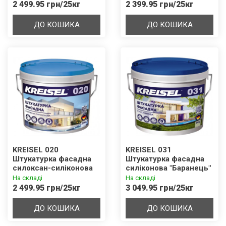
3,0 мм База В
мм База D
2 499.95 грн/25кг
2 399.95 грн/25кг
ДО КОШИКА
ДО КОШИКА
KREISEL 020
KREISEL 031
Штукатурка фасадна
Штукатурка фасадна
силоксан-силіконова
cиліконова "Баранець"
"Короїд" 1,5 / 2,0 / 3,0
1,5 / 2,0 / 3,0 мм База D
На складі
На складі
мм База В
2 499.95 грн/25кг
3 049.95 грн/25кг
ДО КОШИКА
ДО КОШИКА