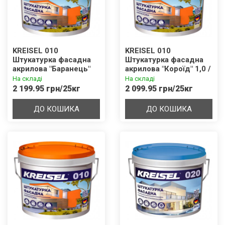
KREISEL 010
KREISEL 010
Штукатурка фасадна
Штукатурка фасадна
акрилова "Баранець"
акрилова "Короїд" 1,0 /
1,0 / 1,5 / 2,0 / 3,0 мм
1,5 / 2,0 / 3,0 мм База D
На складі
На складі
База В
2 199.95 грн/25кг
2 099.95 грн/25кг
ДО КОШИКА
ДО КОШИКА