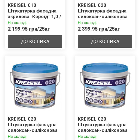
KREISEL 010
KREISEL 020
Штукатурка фасадна
Штукатурка фасадна
акрилова "Короїд" 1,0 /
силоксан-силіконова
1,5 / 2,0 / 3,0 мм База В
"Баранець" 1,5 / 2,0 /
На складі
На складі
3,0 мм База D
2 199.95 грн/25кг
2 399.95 грн/25кг
ДО КОШИКА
ДО КОШИКА
KREISEL 020
KREISEL 020
Штукатурка фасадна
Штукатурка фасадна
силоксан-силіконова
силоксан-силіконова
"Баранець" 1,5 / 2,0 /
"Короїд" 1,5 / 2,0 / 3,0
На складі
На складі