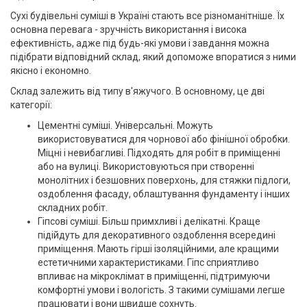
Сухі будівельні суміші в Україні стають все різноманітніше. Їх
основна перевага - зручність використання і висока
ефективність, адже під будь-які умови і завдання можна
підібрати відповідний склад, який допоможе впоратися з ними
якісно і економно.
Склад залежить від типу в'яжучого. В основному, це дві
категорії:
Цементні суміші. Універсальні. Можуть
використовуватися для чорнової або фінішної обробки.
Міцні і невибагливі. Підходять для робіт в приміщенні
або на вулиці. Використовуються при створенні
монолітних і безшовних поверхонь, для стяжки підлоги,
оздоблення фасаду, облаштування фундаменту і інших
складних робіт.
Гіпсові суміші. Більш примхливі і делікатні. Краще
підійдуть для декоративного оздоблення всередині
приміщення. Мають гірші ізоляційними, але кращими
естетичними характеристиками. Гіпс сприятливо
впливає на мікроклімат в приміщенні, підтримуючи
комфортні умови і вологість. З такими сумішами легше
працювати і вони швидше сохнуть.