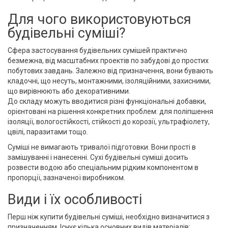
Для чого використовуються
будівельні суміші?
Сфера застосування будівельних сумішей практично
безмежна, від масштабних проектів по забудові до простих
побутових завдань. Залежно від призначення, вони бувають
кладочні, що несуть, монтажними, ізоляційними, захисними,
що вирівнюють або декоративними.
До складу можуть вводитися різні функціональні добавки,
орієнтовані на рішення конкретних проблем: для поліпшення
ізоляції, вологостійкості, стійкості до корозії, ультрафіолету,
цвілі, паразитами тощо.
Суміші не вимагають тривалої підготовки. Вони прості в
замішуванні і нанесенні. Сухі будівельні суміші досить
розвести водою або спеціальним рідким компонентом в
пропорції, зазначеної виробником.
Види і їх особливості
Перш ніж купити будівельні суміші, необхідно визначитися з
призначенням. Існує кілька основних видів матеріалів: