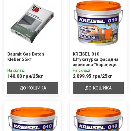
Baumit Gas Beton
KREISEL 010
Kleber 25кг
Штукатурка фасадна
акрилова "Баранець"
1,0 / 1,5 / 2,0 / 3,0 мм
На складі
На складі
База D
140.00 грн/25кг
2 099.95 грн/25кг
ДО КОШИКА
ДО КОШИКА