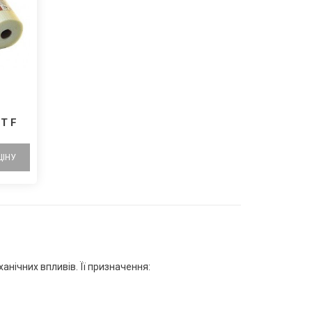
T F
ЦІНУ
анічних впливів. Її призначення: