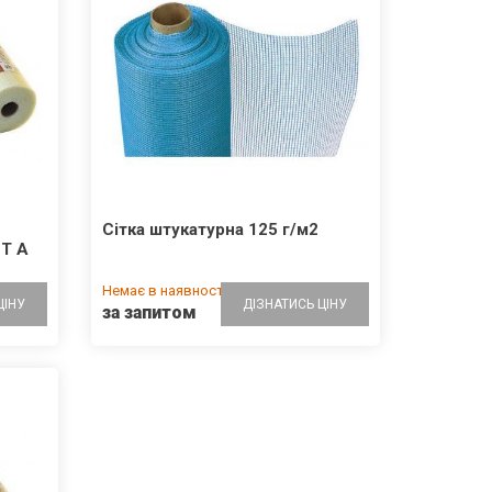
Керамічний блок FP-Klinker 2НФ
м-125 Мамрин
На складі
КА
ДО КОШИКА
20.70 грн/шт.
Сітка штукатурна 125 г/м2
T A
Немає в наявності
ЦІНУ
ДІЗНАТИСЬ ЦІНУ
за запитом