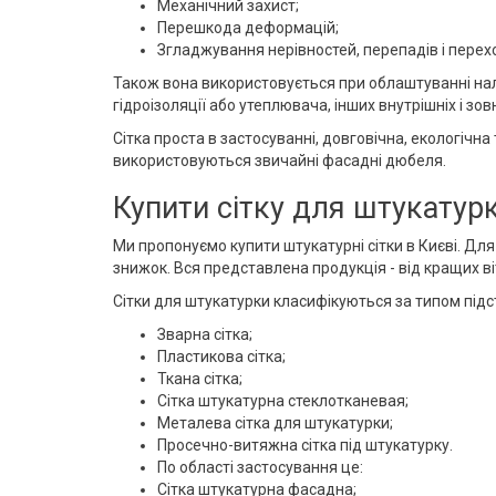
Механічний захист;
Перешкода деформацій;
Згладжування нерівностей, перепадів і перехо
Також вона використовується при облаштуванні нали
гідроізоляції або утеплювача, інших внутрішніх і зовн
Сітка проста в застосуванні, довговічна, екологічн
використовуються звичайні фасадні дюбеля.
Купити сітку для штукатурк
Ми пропонуємо купити штукатурні сітки в Києві. Дл
знижок. Вся представлена ​​продукція - від кращих в
Сітки для штукатурки класифікуються за типом підст
Зварна сітка;
Пластикова сітка;
Ткана сітка;
Сітка штукатурна стеклотканевая;
Металева сітка для штукатурки;
Просечно-витяжна сітка під штукатурку.
По області застосування це:
Сітка штукатурна фасадна;