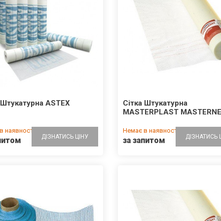
UD ACRYLIT-SL Штукатурка
Арматура Ø 12мм, 6м
онова, баранчик, база, 25
аді
На складі
ДО КОШИКА
ДО КОШИ
.00 грн/25кг
39.00 грн/м
 Штукатурна ASTEX
Cітка Штукатурна
MASTERPLAST MASTERNE
в наявності
Немає в наявності
ДІЗНАТИСЬ ЦІНУ
ДІЗНАТИСЬ 
питом
за запитом