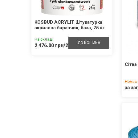
внотіла
KOSBUD ACRYLIT Штукатурка
KOSB
акрилова баранчик, база, 25 кг
силік
кг
На складі
На скл
ШИКА
ДО КОШИКА
2 476.00 грн/25кг
3 022
Cітка
Немає 
за за