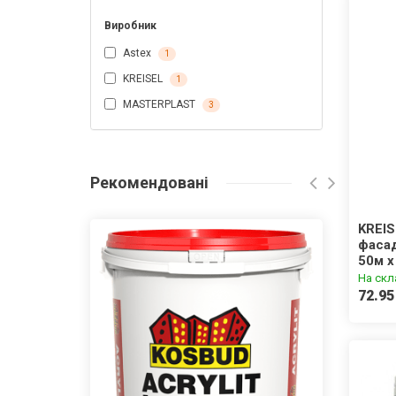
Виробник
Astex
1
KREISEL
1
MASTERPLAST
3
Рекомендовані
KREIS
фасад
50м х
На скл
72.95