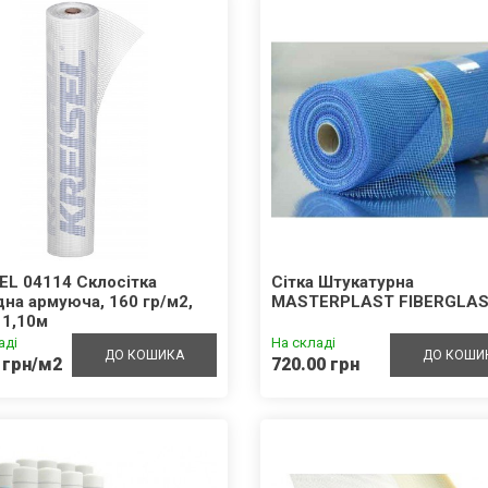
EL 04114 Склосітка
Cітка Штукатурна
на армуюча, 160 гр/м2,
MASTERPLAST FIBERGLA
 1,10м
аді
На складі
ДО КОШИКА
ДО КОШИ
 грн/м2
720.00 грн