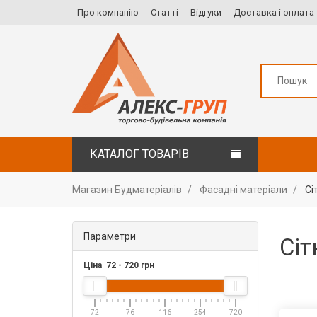
Про компанію
Статті
Відгуки
Доставка і оплата
КАТАЛОГ ТОВАРІВ
Магазин Будматеріалів
Фасадні матеріали
Сі
Параметри
Сіт
Ціна
72
-
720
грн
72
76
116
254
720