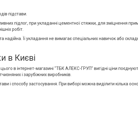
дів підстави.
вних підлог, при укладанні цементної стяжки, для зміцнення прим
ішніх робіт.
а та надійна. Її укладання не вимагає спеціальних навичок або скла
и в Києві
я цього в інтернет-магазині "ТБК АЛЕКС-ГРУП" вигідні ціни поєдну
ітчизняних і зарубіжних виробників.
ави і способу застосування. При виборі можна виділити кілька осно