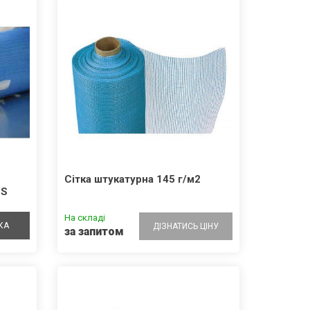
Сітка штукатурна 145 г/м2
SS
На складі
КА
ДІЗНАТИСЬ ЦІНУ
за запитом