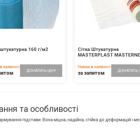
 штукатурна 160 г/м2
Сітка Штукатурна
MASTERPLAST MASTERNE
в наявності
Немає в наявності
ДІЗНАТИСЬ ЦІНУ
ДІЗНАТИСЬ 
питом
за запитом
ання та особливості
рмування підстави. Вона міцна, надійна, стійка до деформацій і мех