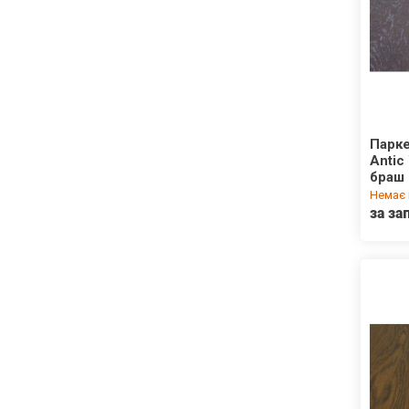
Парке
Antic
браш
Немає 
за за