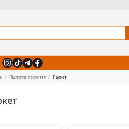
ли
Підлогові покриття
Паркет
ркет