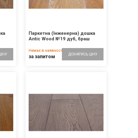
шка
Паркетна (Інженерна) дошка
Antic Wood №19 дуб, браш
Немає в наявності
ЦІНУ
ДІЗНАТИСЬ ЦІНУ
за запитом