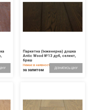
Керамічний блок FP-Klinker 2НФ
м-125 Мамрин
шка
Паркетна (Інженерна) дошка
,
Antic Wood №13 дуб, селект,
На складі
КА
ДО КОШИКА
браш
20.70 грн/шт.
Немає в наявності
ЦІНУ
ДІЗНАТИСЬ ЦІНУ
за запитом