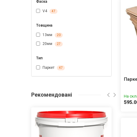
Фаска
V4
47
Товщина
13мм
20
20мм
27
Тип
Паркет
47
Парк
Рекомендовані
На скл
595.0