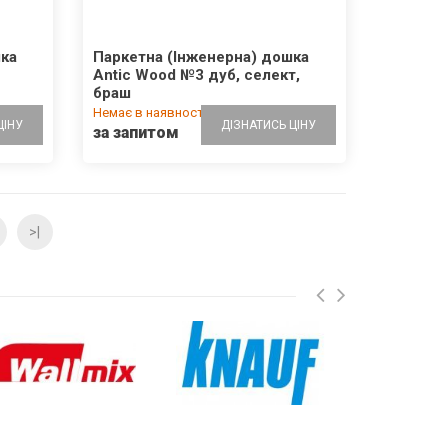
шка
Паркетна (Інженерна) дошка
Antic Wood №3 дуб, селект,
браш
Немає в наявності
ЦІНУ
ДІЗНАТИСЬ ЦІНУ
за запитом
>|