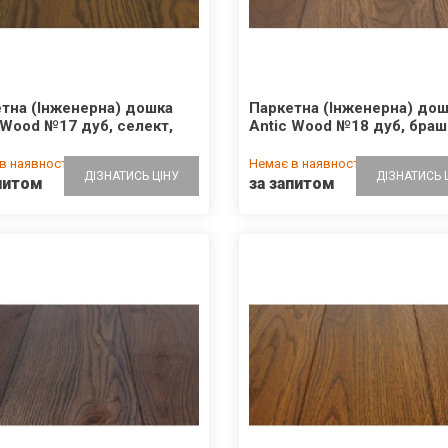
тна (Інженерна) дошка
Паркетна (Інженерна) до
 Wood №17 дуб, селект,
Antic Wood №18 дуб, браш
в наявності
Немає в наявності
ДІЗНАТИСЬ ЦІНУ
ДІЗНАТИСЬ 
питом
за запитом