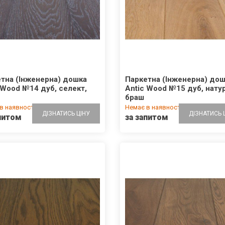
тна (Інженерна) дошка
Паркетна (Інженерна) до
 Wood №14 дуб, селект,
Antic Wood №15 дуб, натур
браш
в наявності
Немає в наявності
ДІЗНАТИСЬ ЦІНУ
ДІЗНАТИСЬ 
питом
за запитом