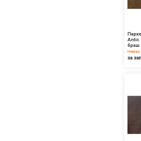
Парке
Antic
браш
Немає 
за за