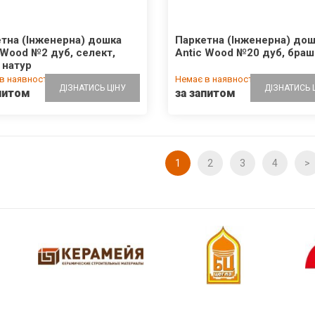
тна (Інженерна) дошка
Паркетна (Інженерна) до
 Wood №2 дуб, селект,
Antic Wood №20 дуб, браш
 натур
в наявності
Немає в наявності
ДІЗНАТИСЬ ЦІНУ
ДІЗНАТИСЬ 
питом
за запитом
1
2
3
4
>