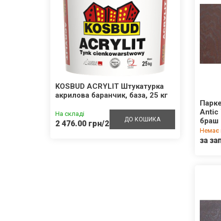
внотіла
KOSBUD ACRYLIT Штукатурка
KOSB
акрилова баранчик, база, 25 кг
силік
Парке
кг
Antic
На складі
На скл
ШИКА
ДО КОШИКА
браш
2 476.00 грн/25кг
3 022
Немає 
за за