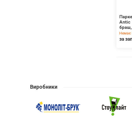
Парке
Antic
браш,
Немає 
за за
Виробники