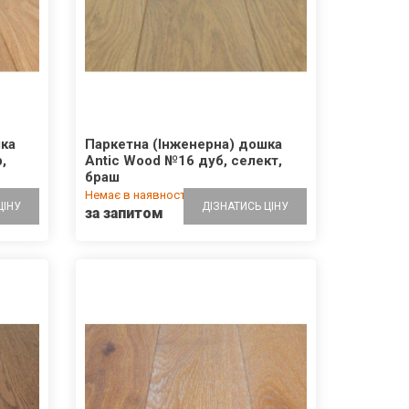
шка
Паркетна (Інженерна) дошка
,
Antic Wood №16 дуб, селект,
браш
Немає в наявності
ЦІНУ
ДІЗНАТИСЬ ЦІНУ
за запитом