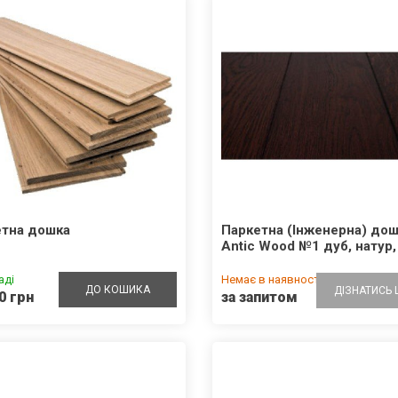
етна дошка
Паркетна (Інженерна) до
Antic Wood №1 дуб, натур
аді
Немає в наявності
ДО КОШИКА
ДІЗНАТИСЬ 
0 грн
за запитом