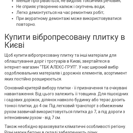
Менше прогрівається, не виділяє токсичних речовин;
Не сприяє утворенню калюж і скупчень води;
Легко демонтується на час ремонтних робіт;
При акуратному демонтажі може використовуватися
повторно.
Купити вібропресовану плитку в
Києві
Щоб купити вібропресовану плитку та інші матеріали для
облаштування доріг і тротуарів в Києві, звертайтеся в
інтернет-магазин "ТБК АЛЕКС-ГРУП". У нас широкий вибір
оздоблювальних матеріалів і дорожніх елементів, асортимент
яких постійно розширюється.
Основний критерій вибору плитки - її призначення та очікувані
навантаження. Від цього залежить її товщина. Для пішохідних
і садових доріжок, ділянок навколо будинку або терас досить
тонкої плитки, до 4 см. Під легковий транспорт з обмеженим
рухом зазвичай використовується плитка до 7, а під дороги з
інтенсивним рухом - від 7 см.
Також необхідно враховувати кліматичні особливості регіону.
Різні марки бетону в складі забезпечують різну