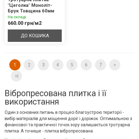
"Цеголка" Моноліт-
Брук Товщина 60мм
На складі
660.00 грн/м2
ДО КОШИКА
1
2
3
4
5
6
7
>
>|
Вібропресована плитка і її
використання
Один з основних питань в процесі благоустрою території -
вибір матеріалів для мощення доріг і доріжок. Оптимальною з
фінансової та практичної точок зору залишається тротуарна
плитка. А точніше - плитка вібропресована.