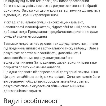
На відміну від литий технології, при вибропрессовании
бетонна маса ущільнюється за рахунок стиснення і вібрації
одночасно. За рахунок цього досягається велика щільність, а
відповідно - кращі характеристики.
У складі спеціальної суміші - високоміцний цемент,
наповнювачі, пластифікатори, гідрофобні та інші допоміжні
добавки і вода. Пресування передбачає використання сухих
сумішей з мінімумом рідини.
Такі маси недостатньо рухливі, так що ущільнюються тільки
під подвійним впливом вертикального тиску і вібрації. Зате в
результаті зростає зносостійкість, довговічність і
морозостійкість матеріалу, знижується його
вологопоглинання. За поєднанню характеристик і ціни таке
покриття практично не має аналогів.
Ще одна перевага вібропресованої тротуарної плитки - ціна.
Це один з найбільш вигідних матеріалів. Хоча технологія його
виготовлення обходиться дорожче звичайного лиття,
результат сповна окупається збільшеною міцністю і
довговічністю покриття.
Види і особливості