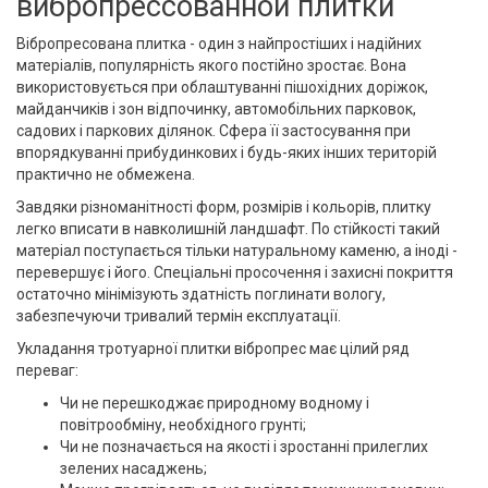
вибропрессованной плитки
Вібропресована плитка - один з найпростіших і надійних
матеріалів, популярність якого постійно зростає. Вона
використовується при облаштуванні пішохідних доріжок,
майданчиків і зон відпочинку, автомобільних парковок,
садових і паркових ділянок. Сфера її застосування при
впорядкуванні прибудинкових і будь-яких інших територій
практично не обмежена.
Завдяки різноманітності форм, розмірів і кольорів, плитку
легко вписати в навколишній ландшафт. По стійкості такий
матеріал поступається тільки натуральному каменю, а іноді -
перевершує і його. Спеціальні просочення і захисні покриття
остаточно мінімізують здатність поглинати вологу,
забезпечуючи тривалий термін експлуатації.
Укладання тротуарної плитки вібропрес має цілий ряд
переваг:
Чи не перешкоджає природному водному і
повітрообміну, необхідного грунті;
Чи не позначається на якості і зростанні прилеглих
зелених насаджень;