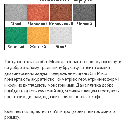
Сірий
Червоний
Коричневий
Чорний
Зелений
Жовтий
Білий
Тротуарна плитка
«Сіті Мікс» дозволяє по-новому поглянути
на добре знайому традиційну бруківку і втілити свіжий
дизайнерський задум. Поверхні, вимощені «Сіті Мікс»,
привертають акуратністю і симетрією геометричних форм і
ніколи не виглядають монотонними. Дана плитка добре
підійде і надасть сучасний вид міським площам і тротуарах,
просторим дворам, під'їзних шляхів, терасах кафе.
Комплект складається з п'яти тротуарних плиток різного
розміру.