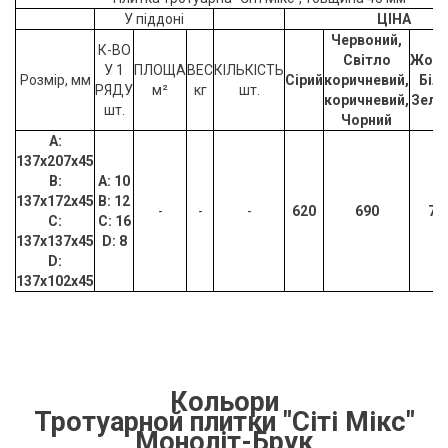
У піддоні
ЦІНА
Червоний,
К-ВО
Світло
Жовт
У 1
ПЛОЩА
ВЕС
КІЛЬКІСТЬ
Розмір, мм
Сірий
коричневий,
Біли
РЯДУ
м²
кг
шт.
коричневий,
Зеле
шт.
Чорний
A:
137x207х45
B:
A:
10
137x172х45
B:
12
-
-
-
620
690
77
C:
C:
16
137x137х45
D:
8
D:
137x102х45
Кольори
Тротуарной плитки "Сіті Мікс
"
Моноліт-Брук