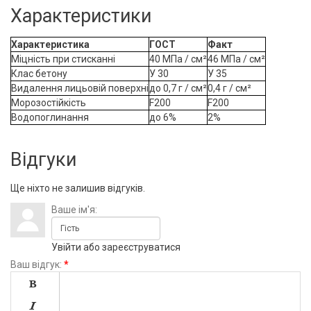
Характеристики
Характеристика
ГОСТ
Факт
Міцність при стисканні
40 МПа / см²
46 МПа / см²
Клас бетону
У 30
У 35
Видалення лицьовій поверхні
до 0,7 г / см²
0,4 г / см²
Морозостійкість
F200
F200
Водопоглинання
до 6%
2%
Відгуки
Ще ніхто не залишив відгуків.
Ваше ім'я:
Увійти
або
зареєструватися
Ваш відгук:
*

