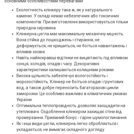
основними особливостями перевагами:
Екологічність клінкеру така ж, як у натурального
каменю. У складі немає небезпечних або токсичних
компонентів. При виготовленні використовується тільки
природна сировина.
Клінкерна цегла має максимальну механічну міцність.
Вона стійка до пошкоджень і стирання, не
деформується, не кришиться, не боїться навантажень і
впливів ззовні.
Навіть найяскравіші відтінки не вицвітають під впливом
сонця, холодів, опадів і часу. Декоративні
характеристики залишаються колишніми роками.
Висока щільність забезпечує вологостійкість і
морозостійкість. Клінкер не боїться опадів і грунтових
вод, а також добре переносить багаторазові цикли
заморозки. Це особливо важливо в кліматичних умовах
України.
Оптимальна теплопровідність дозволяє заощадити на
утеплювачі. Оздоблення клінкером захищає стіни від
промерзання. Приємний бонус - гарне шумопоглинання.
Як і інші види цегли, клінкерна легко обробляється і
укладається, не вимагає складного догляду.