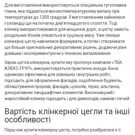
Для виготовлення використовується спеціальна тугоплавка
глина, яка піддається високотемпературному випалу при
температурах до 1200 градусів. ЇЇ виготовленням зайнялися
голландці ще на початку дев'ятнадцятого століття. Тоді
клінкер використовувався для мощення доріг, а цеглу замість
роздільних блоків спікається в суцільну масу. Уже пізніше
клінкерну цеглу навчилися формувати, а потім і створювати
ще більше оригінальних декоративних рішень, додаючи різні
домішки і експериментуючи з технікою випалювання.
Зараз цегла клінкерна, купити яку пропонує компанія «ТБК
АЛЕКС-ГРУП», використовується практично всюди. Вона
однаково ефективна для зовнішніх і внутрішніх робіт,
підходить для оформлення фасадів, оздоблення будівель,
облаштування прорізів, фасадів, цоколів, терас, альтанок,
декоративних ландшафтних елементів. Високоміцний і
жаростійкий клінкер підходить і для димоходів, камінів і печей.
Вартість клінкерної цегли та інші
особливості
Перш ніж купити клінкерну цеглу, потрібно розібратися з її