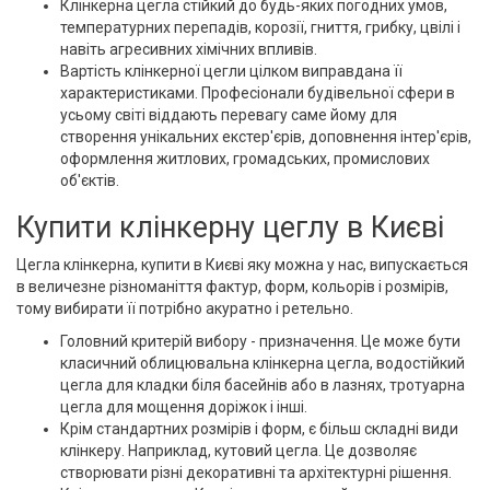
Клінкерна цегла стійкий до будь-яких погодних умов,
температурних перепадів, корозії, гниття, грибку, цвілі і
навіть агресивних хімічних впливів.
Вартість клінкерної цегли цілком виправдана її
характеристиками. Професіонали будівельної сфери в
усьому світі віддають перевагу саме йому для
створення унікальних екстер'єрів, доповнення інтер'єрів,
оформлення житлових, громадських, промислових
об'єктів.
Купити клінкерну цеглу в Києві
Цегла клінкерна, купити в Києві яку можна у нас, випускається
в величезне різноманіття фактур, форм, кольорів і розмірів,
тому вибирати її потрібно акуратно і ретельно.
Головний критерій вибору - призначення. Це може бути
класичний облицювальна клінкерна цегла, водостійкий
цегла для кладки біля басейнів або в лазнях, тротуарна
цегла для мощення доріжок і інші.
Крім стандартних розмірів і форм, є більш складні види
клінкеру. Наприклад, кутовий цегла. Це дозволяє
створювати різні декоративні та архітектурні рішення.