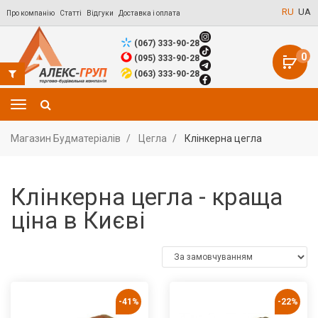
RU
UA
Про компанію
Статті
Відгуки
Доставка і оплата
(067) 333-90-28
0
(095) 333-90-28
(063) 333-90-28
Магазин Будматеріалів
Цегла
Клінкерна цегла
Клінкерна цегла - краща
ціна в Києві
-41%
-22%