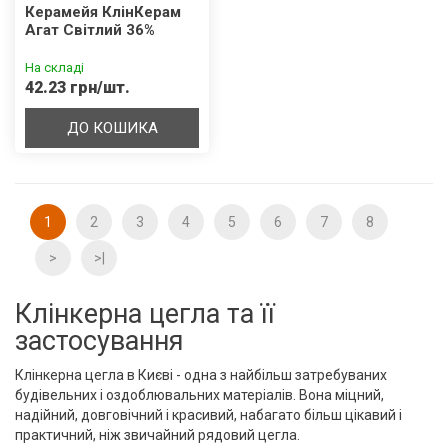
Керамейя КлінКерам
Агат Світлий 36%
На складі
42.23 грн/шт.
ДО КОШИКА
1
2
3
4
5
6
7
8
>
>|
Клінкерна цегла та її
застосування
Клінкерна цегла в Києві - одна з найбільш затребуваних
будівельних і оздоблювальних матеріалів. Вона міцний,
надійний, довговічний і красивий, набагато більш цікавий і
практичний, ніж звичайний рядовий цегла.