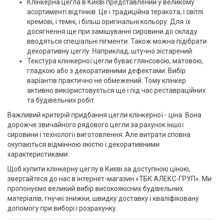
Клінкерна цегла в Києві представлений у великому
асортименті відтінків. Це і традиційна теракота, і світлі
кремові, і темні, і більш оригінальні кольору. Для їх
досягнення ще при замішуванні сировини до складу
вводяться спеціальні пігменти. Також можна підібрати
декоративну цеглу. Наприклад, штучно зістарений.
Текстура клінкерної цегли буває глянсовою, матовою,
гладкою або з декоративними дефектами. Вибір
варіантів практично не обмежений. Тому клінкер
активно використовується ще і під час реставраційних
та будівельних робіт.
Важливий критерій придбання цегли клінкерної - ціна. Вона
дорожче звичайного рядового цегли за рахунок іншої
сировини і технології виготовлення. Але витрати сповна
окупаються відмінною якістю і декоративними
характеристиками.
Щоб купити клінкерну цеглу в Києві за доступною ціною,
звертайтеся до нас в інтернет-магазин «ТБК АЛЕКС-ГРУП». Ми
пропонуємо великий вибір високоякісних будівельних
матеріалів, гнучкі знижки, швидку доставку і кваліфіковану
допомогу при виборі і розрахунку.